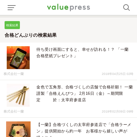
検索結果
合格どんぶりの検索結果
待ち受け画面にすると、幸せが訪れる！？ 「一蘭
合格壁紙プレゼント」
株式会社一蘭
2018年04月25日 02時
金色で五角形、合格づくしの店舗で合格祈願！ 一蘭
謹製「合格えんぴつ」 2月16日（金）～期間限
定 於：太宰府参道店
株式会社一蘭
2018年02月09日 09時
【一蘭】合格づくしの太宰府参道店で「合格ラーメ
ン」提供開始から約一年 お客様から嬉しい声が