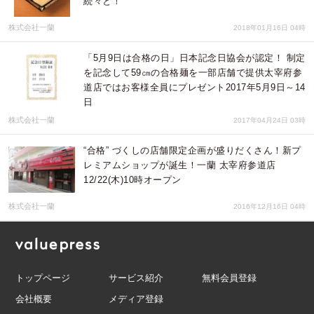
続々と！
株式会社一蘭
2018年01月16日 04時
「5月9日は合格の日」日本記念日協会が認定！ 制定
を記念して59㎝の合格麺を一部店舗で提供太宰府参
道店ではお客様全員にプレゼント2017年5月9日～14
日
株式会社一蘭
2017年04月24日 03時
“合格” づくしの店舗限定企画が盛りだくさん！新プ
レミアムショップが誕生！一蘭 太宰府参道店
12/22(木)10時オープン
株式会社一蘭
2016年12月16日 04時
トップページ
サービス紹介
無料会員登録
会社概要
メディア登録