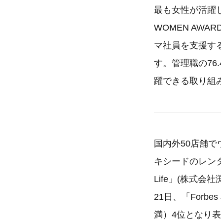
最も女性が活躍して
WOMEN AWA
マ社員を支援す
す。管理職の7
躍できる取り組
国内外50店舗
キシードのレンタル
Life」(株式
21日、「Forbe
満）4位となり表