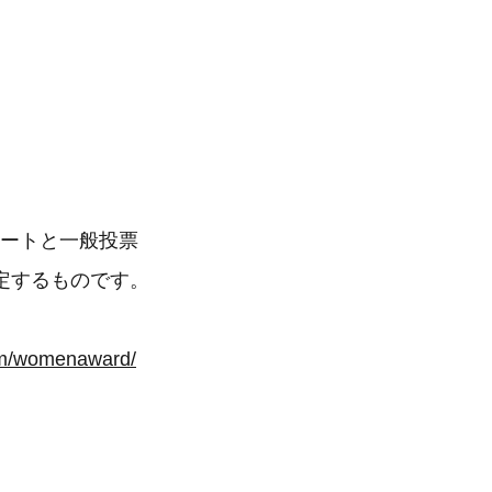
ケートと一般投票
定するものです。
com/womenaward/