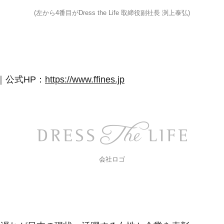
(左から4番目がDress the Life 取締役副社長 渕上泰弘)
ife｜公式HP：
https://www.ffines.jp
会社ロゴ