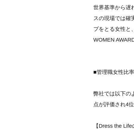
世界基準から遅
スの現場では確
プをとる女性と
WOMEN AW
■管理職女性比率
弊社では以下の
点が評価され4
【Dress the