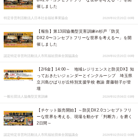
催しました
特定非営利活動法人日本社会福祉事業協会
2026年02月20日 00時
【報告】第13回協働型災害訓練in杉戸「防災
DX2.0〜コンセプトフリーな世界を考える〜」を開
催しました
認定特定非営利活動法人市民福祉団体全国協議会
2026年02月20日 00時
【2/6金】14:00～ 地域レジリエンスと防災DX】知
っておきたいジェンダーとインクルーシブ 埼玉県
立川島ひばりが丘特別支援学校 教諭 齋藤朝子が登
壇
一般社団法人協働型災害訓練
2026年02月06日 03時
【チケット販売開始】～防災DX2.0コンセプトフリ
ーな世界を考える、現場を動かす「判断力」を磨く
2日間～
認定特定非営利活動法人市民福祉団体全国協議会
2026年02月02日 00時