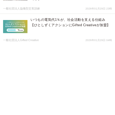
一般社団法人協働型災害訓練
2026年01月29日 23時
いつもの電気代1％が、社会活動を支える仕組み
【ひとしずくアクションにGifted Creativeが加盟】
一般社団法人Gifted Creative
2026年01月29日 04時
【チケット販売開始！】第13回協働型災害訓練 in
杉戸「防災DX2.0〜コンセプトフリーな世界を考え
る〜」
特定非営利活動法人日本社会福祉事業協会
2026年01月22日 00時
【新発売】新千歳空港の“隠れた名品”がついに全国
へ。「北海道WAGYUジャーキー」がオンラインシ
ョップ「センカランド」で取り扱い開始！
株式会社ジャーキーズ
2026年01月16日 01時
累計2,000万円突破の人気シリーズ！通勤をもっと