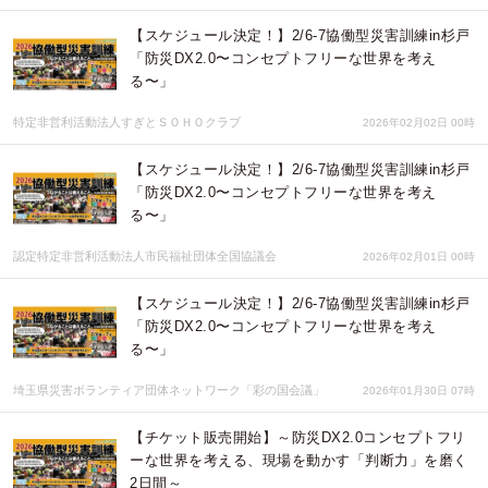
【スケジュール決定！】2/6-7協働型災害訓練in杉戸
「防災DX2.0〜コンセプトフリーな世界を考え
る〜」
特定非営利活動法人すぎとＳＯＨＯクラブ
2026年02月02日 00時
【スケジュール決定！】2/6-7協働型災害訓練in杉戸
「防災DX2.0〜コンセプトフリーな世界を考え
る〜」
認定特定非営利活動法人市民福祉団体全国協議会
2026年02月01日 00時
【スケジュール決定！】2/6-7協働型災害訓練in杉戸
「防災DX2.0〜コンセプトフリーな世界を考え
る〜」
埼玉県災害ボランティア団体ネットワーク「彩の国会議」
2026年01月30日 07時
【チケット販売開始】～防災DX2.0コンセプトフリ
ーな世界を考える、現場を動かす「判断力」を磨く
2日間～