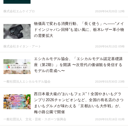
株式会社エムケイプロ
2026年04月20日 12時
物価高で変わる消費行動、「長く使う」へ——“メイ
ドインジャパン回帰”も追い風に、栃木レザー革小物
の需要拡大
株式会社タイタン・アート
2026年04月13日 05時
エシカルモデル協会、「エシカルモデル認定基礎講
座（第2期）」を開講 〜次世代の価値観を発信する
モデルの育成へ〜
一般社団法人エシカルモデル協会
2026年03月30日 23時
西日本最大級の“おいもフェス”！全国やきいもグラ
ンプリ2026チャンピオンなど、全国の有名店のさつ
まいもグルメが味わえる「京都おいも大作戦」が、
梅小路公園で開催
一般社団法人 文化・芸術・スポーツ振興会
2026年03月18日 01時