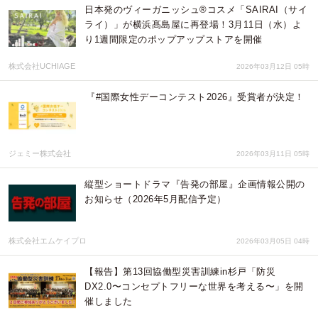
日本発のヴィーガニッシュ®コスメ「SAIRAI（サイ
ライ）」が横浜髙島屋に再登場！3月11日（水）よ
り1週間限定のポップアップストアを開催
株式会社UCHIAGE
2026年03月12日 05時
『#国際女性デーコンテスト2026』受賞者が決定！
ジェミー株式会社
2026年03月11日 05時
縦型ショートドラマ『告発の部屋』企画情報公開の
お知らせ（2026年5月配信予定）
株式会社エムケイプロ
2026年03月05日 04時
【報告】第13回協働型災害訓練in杉戸「防災
DX2.0〜コンセプトフリーな世界を考える〜」を開
催しました