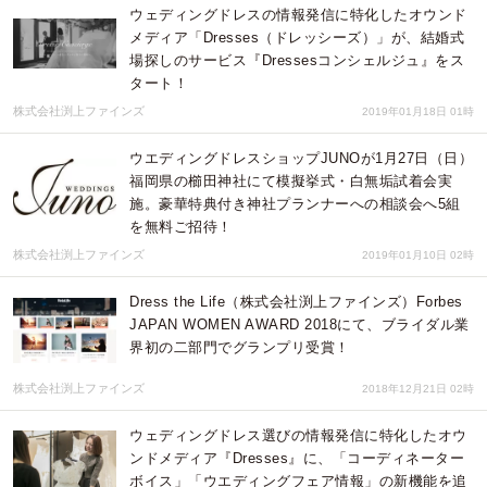
ウェディングドレスの情報発信に特化したオウンド
メディア「Dresses（ドレッシーズ）」が、結婚式
場探しのサービス『Dressesコンシェルジュ』をス
タート！
株式会社渕上ファインズ
2019年01月18日 01時
ウエディングドレスショップJUNOが1月27日（日）
福岡県の櫛田神社にて模擬挙式・白無垢試着会実
施。豪華特典付き神社プランナーへの相談会へ5組
を無料ご招待！
株式会社渕上ファインズ
2019年01月10日 02時
Dress the Life（株式会社渕上ファインズ）Forbes
JAPAN WOMEN AWARD 2018にて、ブライダル業
界初の二部門でグランプリ受賞！
株式会社渕上ファインズ
2018年12月21日 02時
ウェディングドレス選びの情報発信に特化したオウ
ンドメディア『Dresses』に、「コーディネーター
ボイス」「ウエディングフェア情報」の新機能を追