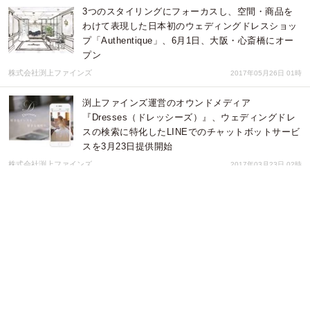
3つのスタイリングにフォーカスし、空間・商品を
わけて表現した日本初のウェディングドレスショッ
プ「Authentique」、6月1日、大阪・心斎橋にオー
プン
株式会社渕上ファインズ
2017年05月26日 01時
渕上ファインズ運営のオウンドメディア
『Dresses（ドレッシーズ）』、ウェディングドレ
スの検索に特化したLINEでのチャットボットサービ
スを3月23日提供開始
株式会社渕上ファインズ
2017年03月23日 02時
ウェディングドレスに特化したオウンドメディア
『Dresses』に、「マイページ」などプロコーディ
ネーターと挙式前・後のユーザー同士がつながる新
機能を追加
株式会社渕上ファインズ
2017年01月24日 06時
採用難時代に内定受諾率が劇的にアップ！ 創業120
年企業の驚くべき内定式！