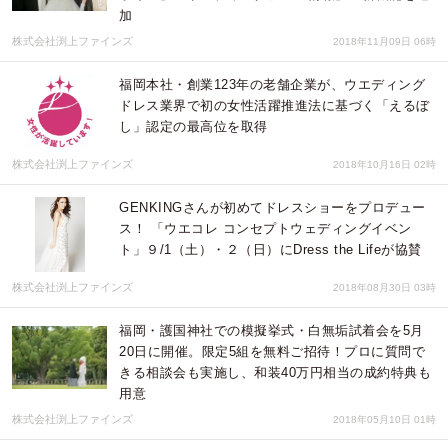
加
株式会社渕上ファインズ
2018年11月09日 06時
福岡本社・創業123年の老舗企業が、ウエディング
ドレス業界で初の女性活躍推進法に基づく「えるぼ
し」認定の最高位を取得
株式会社渕上ファインズ
2018年10月16日 02時
GENKINGさんが初めてドレスショーをプロデュー
ス！ 「ウエコレ コンセプトウェディングイベン
ト」９/1（土）・２（日）にDress the Lifeが協賛
株式会社渕上ファインズ
2018年08月30日 03時
福岡・護国神社での模擬挙式・白無垢試着会を5月
20日に開催。限定5組を無料ご招待！プロに質問で
きる相談会も実施し、和装40万円相当の成約特典も
用意
株式会社渕上ファインズ
2018年05月10日 01時