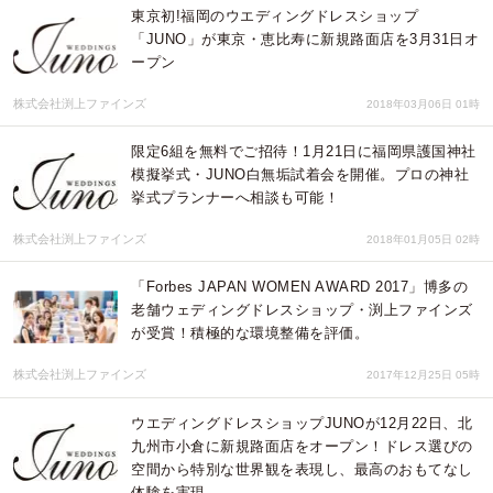
東京初!福岡のウエディングドレスショップ
「JUNO」が東京・恵比寿に新規路面店を3月31日オ
ープン
株式会社渕上ファインズ
2018年03月06日 01時
限定6組を無料でご招待！1月21日に福岡県護国神社
模擬挙式・JUNO白無垢試着会を開催。プロの神社
挙式プランナーへ相談も可能！
株式会社渕上ファインズ
2018年01月05日 02時
「Forbes JAPAN WOMEN AWARD 2017」博多の
老舗ウェディングドレスショップ・渕上ファインズ
が受賞！積極的な環境整備を評価。
株式会社渕上ファインズ
2017年12月25日 05時
ウエディングドレスショップJUNOが12月22日、北
九州市小倉に新規路面店をオープン！ドレス選びの
空間から特別な世界観を表現し、最高のおもてなし
体験を実現。