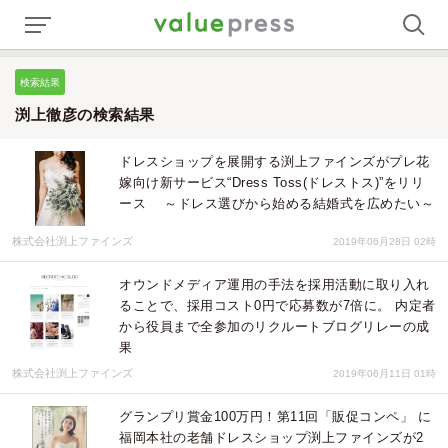
検索結果
渕上徹彦の検索結果
ドレスショップを展開する渕上ファインズがプレ花
嫁向け新サービス“Dress Toss(ドレストス)”をリリ
ース ～ドレス選びから始める結婚式を広めたい～
株式会社渕上ファインズ
2019年06月28日 02時
オウンドメディア運用の手法を採用活動に取り入れ
ることで、採用コスト0円で応募数が7倍に。 内定者
から役員まで全参加のリクルートブログリレーの成
果
株式会社渕上ファインズ
2019年06月11日 01時
グランプリ賞金100万円！第11回「販促コンペ」 に
福岡本社の老舗ドレスショップ渕上ファインズが2