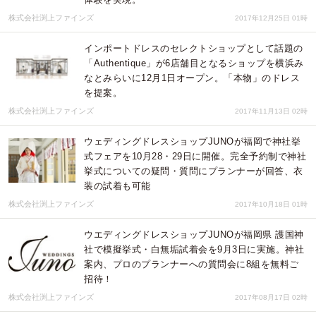
株式会社渕上ファインズ
2017年12月25日 01時
インポートドレスのセレクトショップとして話題の
「Authentique」が6店舗目となるショップを横浜み
なとみらいに12月1日オープン。「本物」のドレス
を提案。
株式会社渕上ファインズ
2017年11月13日 02時
ウェディングドレスショップJUNOが福岡で神社挙
式フェアを10月28・29日に開催。完全予約制で神社
挙式についての疑問・質問にプランナーが回答、衣
装の試着も可能
株式会社渕上ファインズ
2017年10月18日 01時
ウエディングドレスショップJUNOが福岡県 護国神
社で模擬挙式・白無垢試着会を9月3日に実施。神社
案内、プロのプランナーへの質問会に8組を無料ご
招待！
株式会社渕上ファインズ
2017年08月17日 02時