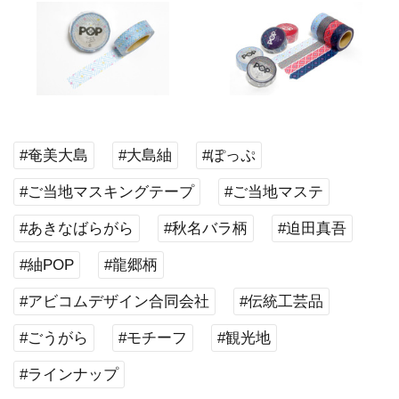
#奄美大島
#大島紬
#ぽっぷ
#ご当地マスキングテープ
#ご当地マステ
#あきなばらがら
#秋名バラ柄
#迫田真吾
#紬POP
#龍郷柄
#アビコムデザイン合同会社
#伝統工芸品
#ごうがら
#モチーフ
#観光地
#ラインナップ