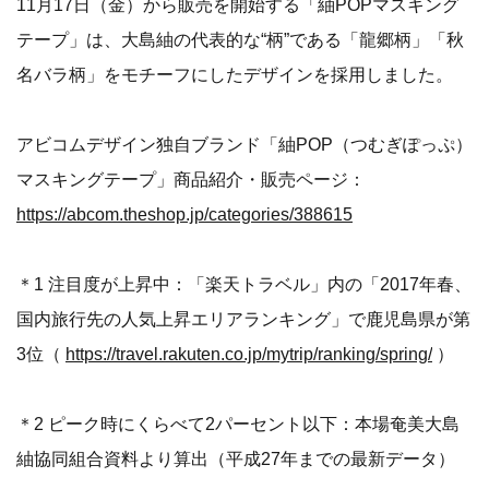
11月17日（金）から販売を開始する「紬POPマスキング
テープ」は、大島紬の代表的な“柄”である「龍郷柄」「秋
名バラ柄」をモチーフにしたデザインを採用しました。
アビコムデザイン独自ブランド「紬POP（つむぎぽっぷ）
マスキングテープ」商品紹介・販売ページ：
https://abcom.theshop.jp/categories/388615
＊1 注目度が上昇中：「楽天トラベル」内の「2017年春、
国内旅行先の人気上昇エリアランキング」で鹿児島県が第
3位（
https://travel.rakuten.co.jp/mytrip/ranking/spring/
）
＊2 ピーク時にくらべて2パーセント以下：本場奄美大島
紬協同組合資料より算出（平成27年までの最新データ）