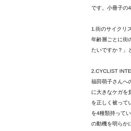
です。小冊子の
1.街のサイクリ
年齢層ごとに街
たいですか？」
2.CYCLIST 
福田萌子さんへ
に大きなケガを
を正しく被って
を4種類持って
の動機を明らか