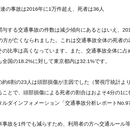
連の事故は2016年に1万件超え、死者は36人
関与する交通事故の件数は減少傾向にあるとはいえ、201
人の方が亡くなられました。これは交通事故全体の死者の
その比率は高くなっています。また、交通事故全体に占
全国の18.2%に対して東京都内は32.1%です。
の約6割の23人は頭部損傷が主因でした（警視庁統計よ
ることで、頭部損傷による死者の割合はおよそ4分の1に
ルダインフォメーション「交通事故分析レポートNo.9
車事故を1件でも減らすため、利用者の方へ交通ルール