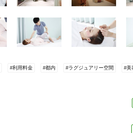
#利用料金
#都内
#ラグジュアリー空間
#美