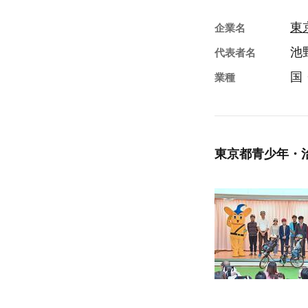
東
企業名
池
代表者名
国
業種
東京都青少年・治