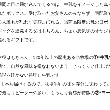
瞬間に目に飛び込んでくるのは、牛乳をイメージした真
れたボックス。受け取ったお父さんのみならず、宅配業
る人誰もが思わず笑顔こぼれる、当商品限定の乳の日ボ
ギャグを連発する父はもちろん、ちょい悪気味のオヤジ
溢れるギフトです。
主役はもちろん、120年以上の歴史ある当牧場の
①“牛乳
菌で、自然な風味を損なわないよう、じっくりと仕上げ
肪球を砕かない処理）牛乳です。
瓶を１本お届けするので、牧場牛乳の味を存分に味わって
で最もリピーターの多い、もっちり食感が特徴の
②“ヨ