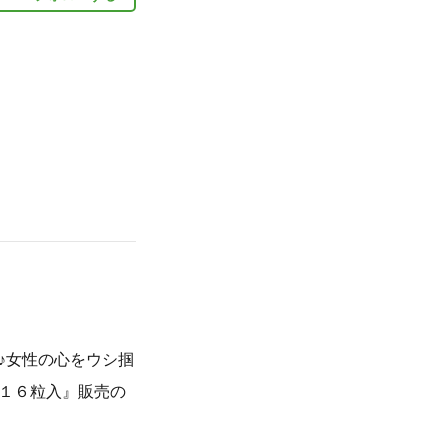
♪女性の心をウシ掴
１６粒入』販売の