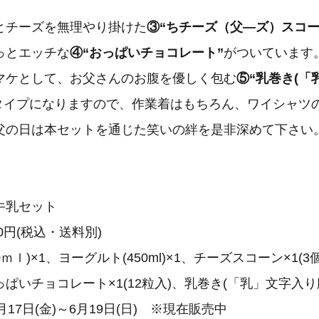
とチーズを無理やり掛けた
③“ちチーズ（父―ズ）スコ
っとエッチな
④“おっぱいチョコレート”
がついています
マケとして、お父さんのお腹を優しく包む
⑤“乳巻き(
タイプになりますので、作業着はもちろん、ワイシャツ
父の日は本セットを通じた笑いの絆を是非深めて下さい
乳の日牛乳セット
0円(税込・送料別)
0ｍｌ)×1、ヨーグルト(450ml)×1、チーズスコーン×1(3
ョコレート×1(12粒入)、乳巻き(「乳」文字入り
17日(金)～6月19日(日) ※現在販売中