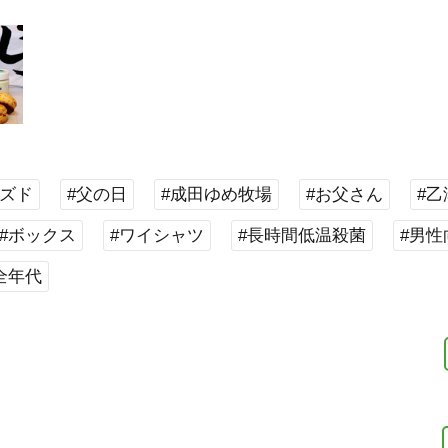
イズド
#父の日
#成田ゆめ牧場
#お父さん
#乙
#ボックス
#ワイシャツ
#長時間低温殺菌
#男性
全年代