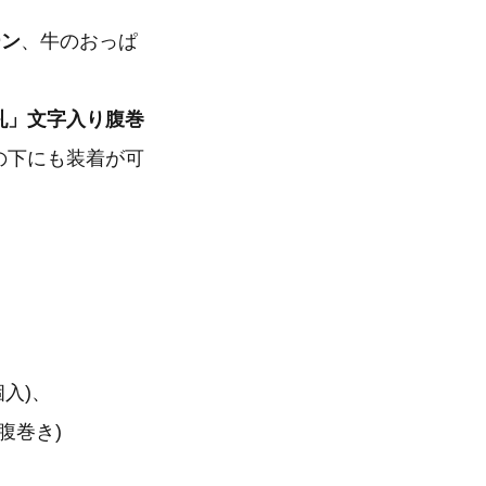
ーン
、牛のおっぱ
。
「乳」文字入り腹巻
の下にも装着が可
。
個入)、
腹巻き)