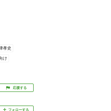
津孝史
向け
応援する
フォローする