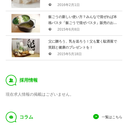
牛柄マシュマロ『ウシマロ１６粒入』販売の
2016年2月1日
ご案内
飯ごうの新しい使い方？みんなで混ぜれば本
格パスタ「飯ごうで混ぜパスタ」販売のお知
らせ
2015年6月8日
父に贈ろう、乳を送ろう！父も驚く駄洒落で
笑顔と健康のプレゼントを！
2015年5月18日
‰
採用情報
現在求人情報の掲載はございません。
f
コラム
一覧はこちら