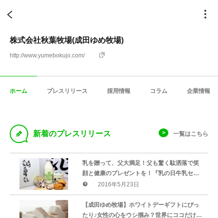
株式会社秋葉牧場(成田ゆめ牧場)
http://www.yumebokujo.com/
ホーム
プレスリリース
採用情報
コラム
企業情報
D
新着のプレスリリース
一覧はこちら
乳を贈って、父大満足！父も驚く駄洒落で笑
顔と健康のプレゼントを！『乳の日牛乳セッ
ト』販売のお知らせ
2016年5月23日
【成田ゆめ牧場】ホワイトデーギフトにぴっ
たり♪女性の心をウシ掴み？世界にココだけの