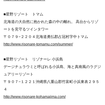
■星野リゾート トマム
北海道の大自然に抱かれた森の中の離れ。 高台からリゾ
ートを見守るツインタワー
〒０７９−２２０４北海道勇払郡占冠村字中トマム
http://www.risonare-tomamu.com/summer/
■星野リゾート リゾナーレ 小浜島
デージチュラウミと呼ばれる小浜島、海と真南風のラグジ
ュアリーリゾート
〒９０７−１２２１沖縄県八重山郡竹富町小浜東表２９５
４
http://www.risonare-kohamajima.com/