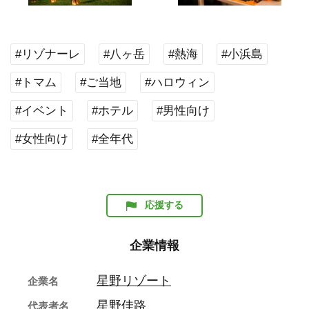
#リゾナーレ
#八ヶ岳
#熱海
#小浜島
#トマム
#ご当地
#ハロウィン
#イベント
#ホテル
#男性向け
#女性向け
#全年代
応援する
企業情報
星野リゾート
企業名
星野佳路
代表者名