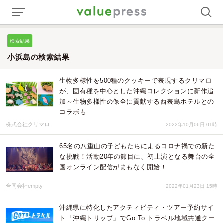
検索結果
小浜島の検索結果
生物多様性を500種のクッキーで表現するクリマロ
が、固有種を中心とした沖縄コレクションに新作追
加～生物多様性の保全に貢献する西表島ホテルとの
コラボも
株式会社クリマロ
2022年10月06日 01時
65名の八重山の子どもたちによるコロナ禍での新た
な挑戦！活動20年の節目に、初上演となる舞台の全
国オンライン配信がまもなく開始！
合同会社empty
2022年01月23日 15時
沖縄県に特化したアクティビティ・ツアー予約サイ
ト「沖縄トリップ」でGo To トラベル地域共通クー