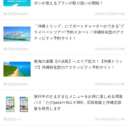
ポンが使えるプランの取り扱いが開始！
株式会社Deepact
2020年10月06日 01時
「沖縄トリップ」にてボートチャーターができる”プ
ライベートツアー“予約スタート！沖縄特化型のアク
ティビティ予約サイト！
株式会社Deepact
2020年08月11日 09時
南海の楽園【小浜島】へエリア拡大！【沖縄トリッ
プ】沖縄特化型のアクティビティ予約サイト！
株式会社Deepact
2020年06月01日 07時
旅行中のさまざまなメニューをお得に楽しめる周遊
パス「たびpass!×ALL￥980」石垣島版と沖縄北部
版を発売します
株式会社パム
2017年06月26日 07時