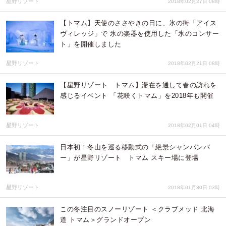
星野リゾート
2018年02月27日 08時
【トマム】天使のささやきの日に、氷の街「アイス
ヴィレッジ」で 氷の楽器を使用した「氷のコンサー
ト」を開催しました
星野リゾート
2018年02月21日 08時
【星野リゾート トマム】滞在を通して春の訪れを
感じるイベント 「花咲くトマム」を2018年も開催
星野リゾート
2018年02月01日 04時
日本初！冬山を巡る移動式の「絶景シャンパンバ
ー」が星野リゾート トマム スキー場に登場
星野リゾート
2018年01月30日 03時
この冬注目のスノーリゾート ＜クラブメッド 北海
道 トマム＞グランドオープン