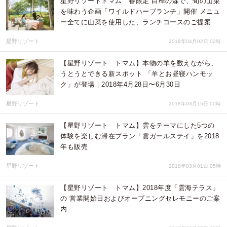
星野リゾートトマム 春限定 白樺の森で、旬の山菜
を味わう企画「ワイルドハーブランチ」開催 メニュ
ー全てに山菜を使用した、ランチコースのご提案
星野リゾート
2018年04月02日 02時
【星野リゾート トマム】本物の羊を数えながら、
うとうとできる新スポット 「羊とお昼寝ハンモッ
ク」が登場｜2018年4月28日〜6月30日
星野リゾート
2018年03月15日 00時
【星野リゾート トマム】雲をテーマにした5つの
体験を楽しむ滞在プラン「雲ガールステイ」を2018
年も販売
星野リゾート
2018年03月01日 05時
【星野リゾート トマム】2018年度「雲海テラス」
の 営業開始日およびオープニングセレモニーのご案
内