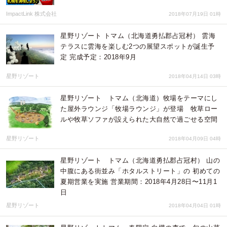
ImpactLink 株式会社
2018年07月19日 01時
星野リゾート トマム（北海道勇払郡占冠村） 雲海
テラスに雲海を楽しむ2つの展望スポットが誕生予
定 完成予定：2018年9月
星野リゾート
2018年04月14日 03時
星野リゾート トマム（北海道）牧場をテーマにし
た屋外ラウンジ「牧場ラウンジ」が登場 牧草ロー
ルや牧草ソファが設えられた大自然で過ごせる空間
星野リゾート
2018年04月09日 04時
星野リゾート トマム（北海道勇払郡占冠村） 山の
中腹にある街並み「ホタルストリート」の 初めての
夏期営業を実施 営業期間：2018年4月28日〜11月1
日
星野リゾート
2018年04月04日 01時