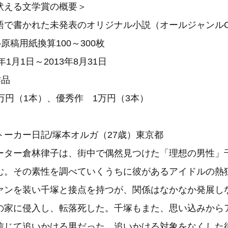
吠える文学賞の概要＞
語で書かれた未発表のオリジナル小説（オールジャンル
原稿用紙換算100～300枚
年1月1日～2013年8月31日
作品
万円（1本）、優秀作 1万円（3本）
ーカー日記/塚本オルガ（27歳）東京都
ーター倉林律子は、街中で偶然見つけた「理想の男性」
む。その素性を調べていくうちに彼があるアイドルの熱
ァンを装い千塚と接点を持つが、関係はなかなか発展し
の家に侵入し、転落死した。千塚もまた、思い込みから
信じて追いかける男だった。追いかける対象をなくした