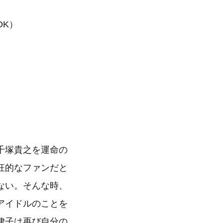
OK）
千塚貴之を運命の
狂的なファンだと
ない。そんな時、
アイドルのことを
律子は再び自分の