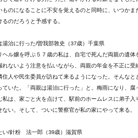
いものになることに不安を覚えるのと同時に、いつかま
けるのだろうと予感する。
湯治に行った/曽我部敦史（37歳）千葉県
ヘル嬢を呼ぶ５７歳の私は、自宅で死んだ両親の遺体
漏れないよう注意を払いながら、両親の年金を不正に受
隣住人や民生委員が訪ねて来るようになった。そんなと
っていた。「両親は湯治に行った」と。梅雨になり、腐
む私は、家ごと火を点けて、駅前のホームレスに弟子入
せない。そして、ついに警察官が私の家にやって来る。
い/針粉 法一郎（39歳）滋賀県