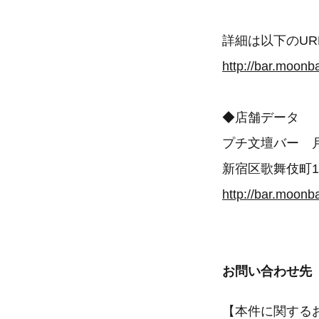
詳細は以下のU
http://bar.moonb
◆店舗データ
プチ文壇バー 
新宿区歌舞伎町1
http://bar.moonba
お問い合わせ先
【本件に関する