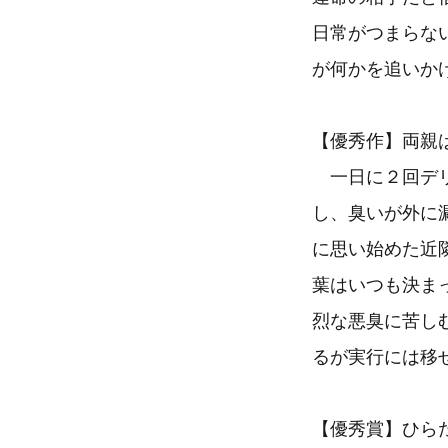
日常がつまらな
が何かを追いか
【優秀作】両親は
一日に２回デリ
し、臭いが外に
に思い始めた近
葉はいつも決ま
烈な悪臭に苦し
るが実行には移
【優秀賞】ひらた