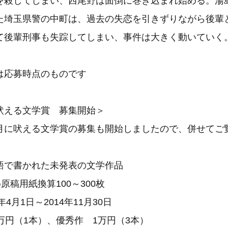
を殺してしまい、西尾野は面倒に巻き込まれ始める。湯
た埼玉県警の中町は、過去の失恋を引きずりながら後輩
て後輩刑事も失踪してしまい、事件は大きく動いていく
は応募時点のものです
吠える文学賞 募集開始＞
に吠える文学賞の募集も開始しましたので、併せてご
語で書かれた未発表の文学作品
原稿用紙換算100～300枚
年4月1日～2014年11月30日
万円（1本）、優秀作 1万円（3本）