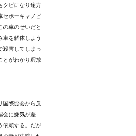
もクビになり途方
車セボーキャノピ
この車のせいだと
み車を解体しよう
で殺害してしまっ
ことがわかり釈放
リ国際協会から反
認会に嫌気が差
う依頼する。だが