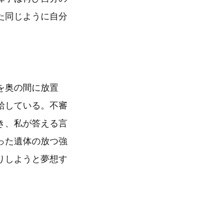
た同じように自分
を奥の間に放置
給している。不審
き、私が答える言
った遺体の放つ強
りしようと夢想す