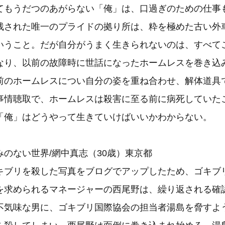
てもうだつのあがらない「俺」は、口過ぎのための仕事
残された唯一のプライドの拠り所は、粋を極めた古い外
いうこと。だが自分がうまく生きられないのは、すべて
なり、以前の故障時に世話になったホームレスを巻き込
前のホームレスについ自分の姿を重ね合わせ、解体道具
事情聴取で、ホームレスは殺害に至る前に病死していた
「俺」はどうやって生きていけばいいかわからない。
のない世界/網中真志（30歳）東京都
ブリを殺した写真をブログでアップしたため、ゴキブ
を求められるマネージャーの西尾野は、繰り返される確
不気味な男に、ゴキブリ国際協会の担当者湯島を脅すよ