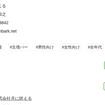
える
和之
3842
bark.net
賞
#文壇バー
#男性向け
#女性向け
#全年代
式会社月に吠える