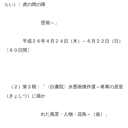
らい）〉虎の間の障
壁画～」
平成２６年４月２４日（木）～６月２２日（日）
〔６０日間〕
（２）第２期：「〈白書院〉水墨画傑作選～将軍の居室
（きょしつ）に描か
れた風景・人物・花鳥～（仮）」