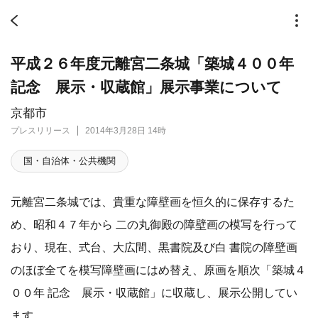
平成２６年度元離宮二条城「築城４００年
記念 展示・収蔵館」展示事業について
京都市
プレスリリース
2014年3月28日 14時
国・自治体・公共機関
元離宮二条城では、貴重な障壁画を恒久的に保存するた
め、昭和４７年から 二の丸御殿の障壁画の模写を行って
おり、現在、式台、大広間、黒書院及び白 書院の障壁画
のほぼ全てを模写障壁画にはめ替え、原画を順次「築城４
００年 記念 展示・収蔵館」に収蔵し、展示公開してい
ます。