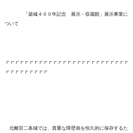
「築城４００年記念 展示・収蔵館」展示事業に
ついて
┏┏┏┏┏┏┏┏┏┏┏┏┏┏┏┏┏┏┏┏┏┏┏┏┏┏
┏┏┏┏┏┏┏┏┏
元離宮二条城では、貴重な障壁画を恒久的に保存するた