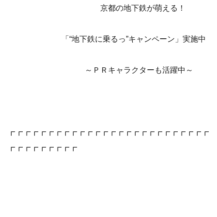
京都の地下鉄が萌える！
「“地下鉄に乗るっ”キャンペーン」実施中
～ＰＲキャラクターも活躍中～
┏┏┏┏┏┏┏┏┏┏┏┏┏┏┏┏┏┏┏┏┏┏┏┏┏┏
┏┏┏┏┏┏┏┏┏