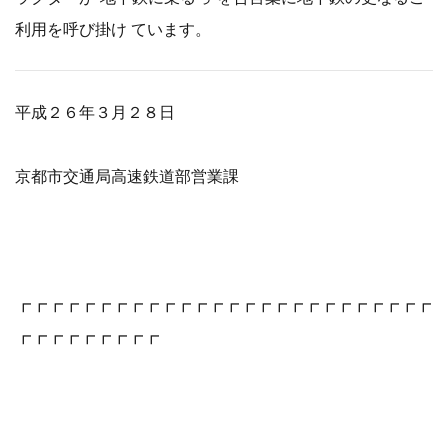
利用を呼び掛け ています。
平成２６年３月２８日
京都市交通局高速鉄道部営業課
┏┏┏┏┏┏┏┏┏┏┏┏┏┏┏┏┏┏┏┏┏┏┏┏┏┏
┏┏┏┏┏┏┏┏┏