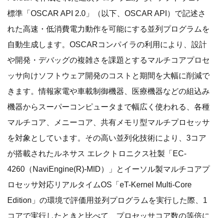
標準「OSCAR API 2.0」（以下、OSCAR API）で記述さ
れた高速・低消費電力動作を可能にする並列プログラムを
自動生成します。OSCARコンパイラの利用により、設計
や開発・デバッグの複雑さを課題とするマルチコアプロセ
ッサ向けソフトウェア開発のコストと期間を大幅に削減で
きます。情報家電や車載制御機器、医療機器などの組込み
機器からスーパーコンピュータまで幅広く使われる、各種
マルチコア、メニーコア、共有メモリ型マルチプロセッサ
を対象としています。その高い並列化技術により、3コア
が搭載されたルネサス エレクトロニクス社製「EC-
4260（NaviEngine(R)-MID）」とイーソル製マルチコアプ
ロセッサ対応リアルタイムOS「eT-Kernel Multi-Core
Edition」の環境で評価用並列プログラムを実行した際、1
コアで実行したときと比べて、プロセッサコア数の等倍に