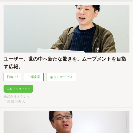
ユーザー、世の中へ新たな驚きを。ムーブメントを目指
す広報。
戦略PR
上場企業
ネットサービス
広報インタビュー
株式会社ミクシィ
下田 健二朗 氏