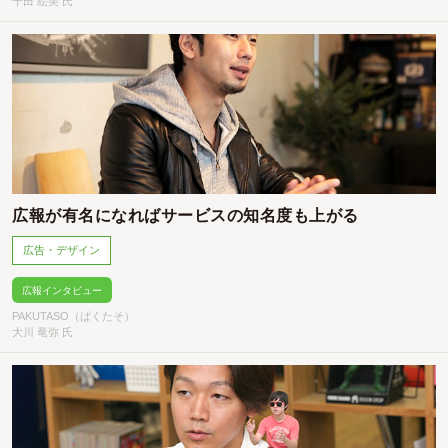
千田 絵美 氏
広報が有名になればサービスの知名度も上がる
広告・デザイン
広報インタビュー
PAKUTASO（ぱくたそ）
大川 竜弥 氏