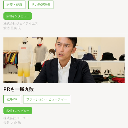
医療・健康
その他製造業
広報インタビュー
株式会社ジェイアイエヌ
渡辺 里実 氏
PRも一勝九敗
戦略PR
ファッション・ビューティー
広報インタビュー
株式会社ジーユー
長谷 太介 氏