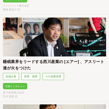
クックパッド株式会社
尾崎 真佐子 氏
睡眠業界をリードする西川産業の [エアー] 、アスリート
達が火をつけた
老舗企業
医療・健康
その他製造業
広報インタビュー
西川産業株式会社
竹内 雅彦 氏