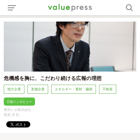
危機感を胸に、こだわり続ける広報の理想
地方企業
老舗企業
エネルギー・素材・繊維
不動産
広報インタビュー
東邦レオ株式会社
熊原 淳 氏