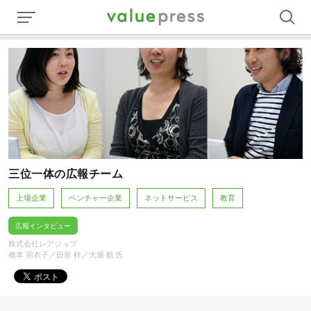
三位一体の広報チーム
上場企業
ベンチャー企業
ネットサービス
教育
広報インタビュー
株式会社レアジョブ
橋本 羽衣子／田形 梓／大堀 航 氏