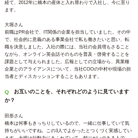
経て、2012年に橋本の産休と入れ替わりで入社し、今に至り
ます。
大堀さん
前職はPR会社で、IT関係の企業を担当していました。その中
で、社会的に意義のある事業会社で私も働きたいと思い、転
職を決意しました。入社の際には、当社の会員増もさること
ながら、オンライン英会話そのものを普及・啓発することを
課題として与えられました。広報としての立場から、異業種
企業とのアライアンスについて、当社COOの中村や現場の担
当者とディスカッションすることもあります。
お互いのことを、それぞれどのように見ています
か？
田形さん
橋本は何事もきっちりしているので、一緒に仕事していて気
持ちがいいですね。この3人でよかったとつくづく実感してい
ます。大堀は行動力にあふれていて、頼りがいのある人で