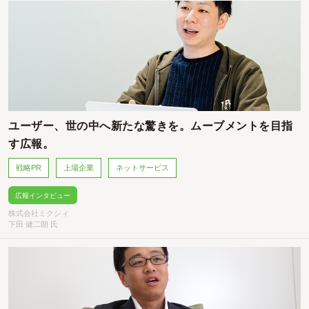
ユーザー、世の中へ新たな驚きを。ムーブメントを目指
す広報。
戦略PR
上場企業
ネットサービス
広報インタビュー
株式会社ミクシィ
下田 健二朗 氏