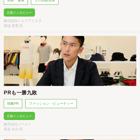
医療・健康
その他製造業
広報インタビュー
株式会社ジェイアイエヌ
渡辺 里実 氏
PRも一勝九敗
戦略PR
ファッション・ビューティー
広報インタビュー
株式会社ジーユー
長谷 太介 氏