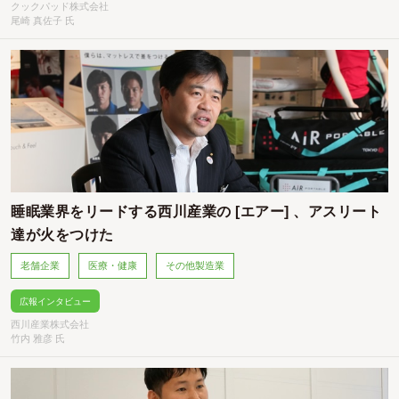
クックパッド株式会社
尾崎 真佐子 氏
睡眠業界をリードする西川産業の [エアー] 、アスリート
達が火をつけた
老舗企業
医療・健康
その他製造業
広報インタビュー
西川産業株式会社
竹内 雅彦 氏