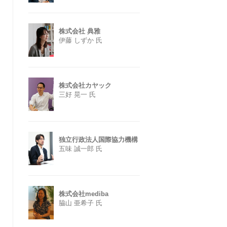
株式会社 典雅
伊藤 しずか 氏
株式会社カヤック
三好 晃一 氏
独立行政法人国際協力機構
五味 誠一郎 氏
株式会社mediba
脇山 亜希子 氏