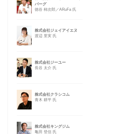
バーグ
徳谷 柿次郎／ARuFa 氏
株式会社ジェイアイエヌ
渡辺 里実 氏
株式会社ジーユー
長谷 太介 氏
株式会社クラシコム
青木 耕平 氏
株式会社キングジム
亀田 登信 氏