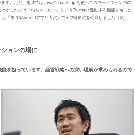
。ただ、趣味ではJavaやJavaScriptを使ってスマートフォン用の
かったのは『ねちゃったー』というTwitterと連動する機能をもった
した「第2回Androidアプリ大賞」でR22特別賞を受賞しました（笑）。
ーションの場に
機能を担っています。経営戦略への深い理解が求められるので