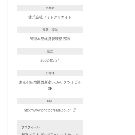
企業名
株式会社フォトクリエイト
部署・役職
管理本部経営管理部 部長
設立
2002-01-24
所在地
東京都新宿区西新宿6-16-6 タツミビル
3F
URL
http://www.photocreate.co.jp/
プロフィール