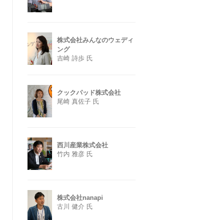
株式会社みんなのウェディ
ング
吉崎 詩歩 氏
クックパッド株式会社
尾崎 真佐子 氏
西川産業株式会社
竹内 雅彦 氏
株式会社nanapi
古川 健介 氏