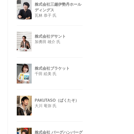
株式会社三越伊勢丹ホール
ディングス
瓦林 恭子 氏
株式会社デサント
加勇田 雄介 氏
株式会社ブラケット
千田 絵美 氏
PAKUTASO（ぱくたそ）
大川 竜弥 氏
株式会社 バーグハンバーグ