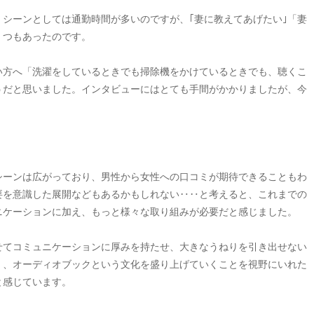
シーンとしては通勤時間が多いのですが、｢妻に教えてあげたい｣「妻
くつもあったのです。
い方へ「洗濯をしているときでも掃除機をかけているときでも、聴くこ
うだと思いました。インタビューにはとても手間がかかりましたが、今
。
シーンは広がっており、男性から女性への口コミが期待できることもわ
要を意識した展開などもあるかもしれない‥‥と考えると、これまでの
ニケーションに加え、もっと様々な取り組みが必要だと感じました。
せてコミュニケーションに厚みを持たせ、大きなうねりを引き出せない
く、オーディオブックという文化を盛り上げていくことを視野にいれた
と感じています。