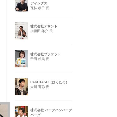
ディングス
瓦林 恭子 氏
株式会社デサント
加勇田 雄介 氏
株式会社ブラケット
千田 絵美 氏
PAKUTASO（ぱくたそ）
大川 竜弥 氏
株式会社 バーグハンバーグ
バーグ