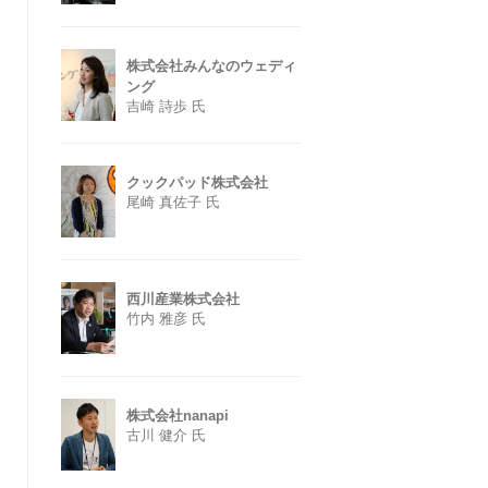
株式会社みんなのウェディ
ング
吉崎 詩歩 氏
クックパッド株式会社
尾崎 真佐子 氏
西川産業株式会社
竹内 雅彦 氏
株式会社nanapi
古川 健介 氏