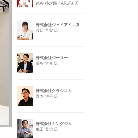
徳谷 柿次郎／ARuFa 氏
株式会社ジェイアイエヌ
渡辺 里実 氏
株式会社ジーユー
長谷 太介 氏
株式会社クラシコム
青木 耕平 氏
株式会社キングジム
亀田 登信 氏