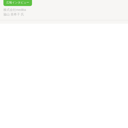
広報インタビュー
株式会社mediba
脇山 亜希子 氏
使命は新しいスターカクテルを生み続けること
ブランディング
外資系企業
食品関連
広報インタビュー
バカルディ ジャパン株式会社
児島 麻理子 氏