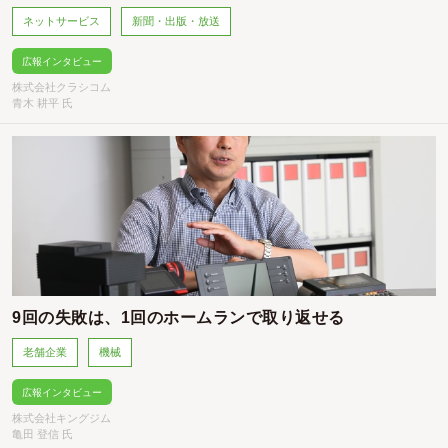
ネットサービス
新聞・出版・放送
広報インタビュー
株式会社クラシコム
青木 耕平 氏
9回の失敗は、1回のホームランで取り返せる
老舗企業
機械
広報インタビュー
株式会社キングジム
亀田 登信 氏