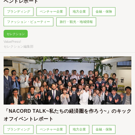
ベントレポート
ブランディング
ベンチャー企業
地方企業
金融・保険
ファッション・ビューティー
旅行・観光・地域情報
セレクション
ValuePress!
セレクション編集部
「NACORD TALK~私たちの経済圏を作ろう~」のキック
オフイベントレポート
ブランディング
ベンチャー企業
地方企業
金融・保険