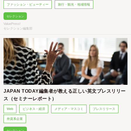
ファッション・ビューティー
旅行・観光・地域情報
セレクション
ValuePress!
セレクション編集部
JAPAN TODAY編集者が教える正しい英文プレスリリー
ス（セミナーレポート）
Web
ビジネス・経済
メディア・マスコミ
プレスリリース
外資系企業
セレクション