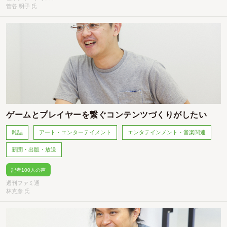
菅谷 明子 氏
ゲームとプレイヤーを繋ぐコンテンツづくりがしたい
雑誌
アート・エンターテイメント
エンタテインメント・音楽関連
新聞・出版・放送
記者100人の声
週刊ファミ通
林克彦 氏