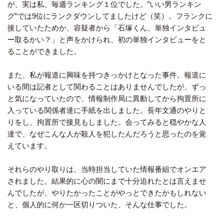
が、実は私、毎週ランキング１位でした。”いい男ランキン
グ”では9位にランクダウンしてましたけど（笑）。フランクに
接していたためか、容疑者から「石塚くん、単独インタビュ
ー取るかい？」と声をかけられ、初の単独インタビューをと
ることができました。
また、私が報道に興味を持つきっかけとなった事件。報道に
いる間は記者として関わることはありませんでしたが、ずっ
と気になっていたので、情報制作局に異動してから拘置所に
入っている関係者達に手紙を出しました。長年文通のやりと
りをし、拘置所で接見もしました。会ってみると穏やかな人
達で、なぜこんな人が殺人を犯したんだろうと思ったのを覚
えています。
それらのやり取りは、当時担当していた情報番組でオンエア
されました。結果的に心の闇にまで十分迫れたとは言えませ
んでしたが、やりたかったことがやっとできたかもしれない
と、個人的に何か一区切りついた、そんな仕事でした。