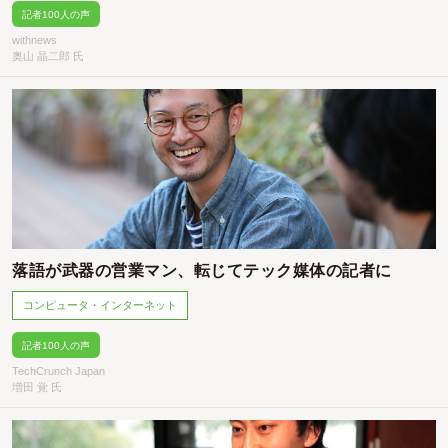
記者100人の声
withnews
奥山 晶二郎 氏
落語が武器の営業マン、転じてテック媒体の記者に
コンピュータ・インターネット
記者100人の声
TechCrunch Japan
増田 覚 氏