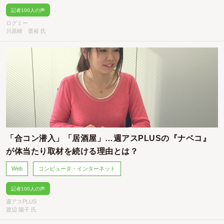
記者100人の声
ログミー
川原崎 晋裕 氏
「合コン潜入」「居酒屋」…週アスPLUSの『ナベコ』
が体当たり取材を続ける理由とは？
Web
コンピュータ・インターネット
記者100人の声
週アスPLUS
渡辺 陽子 氏