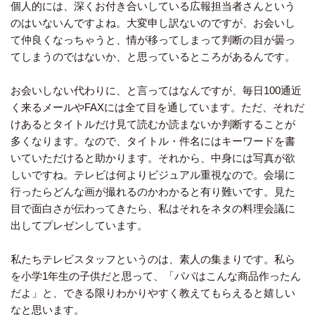
個人的には、深くお付き合いしている広報担当者さんという
のはいないんですよね。大変申し訳ないのですが、お会いし
て仲良くなっちゃうと、情が移ってしまって判断の目が曇っ
てしまうのではないか、と思っているところがあるんです。
お会いしない代わりに、と言ってはなんですが、毎日100通近
く来るメールやFAXには全て目を通しています。ただ、それだ
けあるとタイトルだけ見て読むか読まないか判断することが
多くなります。なので、タイトル・件名にはキーワードを書
いていただけると助かります。それから、中身には写真が欲
しいですね。テレビは何よりビジュアル重視なので。会場に
行ったらどんな画が撮れるのかわかると有り難いです。見た
目で面白さが伝わってきたら、私はそれをネタの料理会議に
出してプレゼンしています。
私たちテレビスタッフというのは、素人の集まりです。私ら
を小学1年生の子供だと思って、「パパはこんな商品作ったん
だよ」と、できる限りわかりやすく教えてもらえると嬉しい
なと思います。