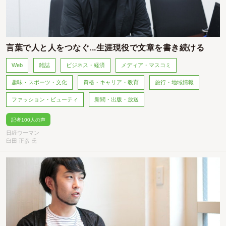
言葉で人と人をつなぐ...生涯現役で文章を書き続ける
Web
雑誌
ビジネス・経済
メディア・マスコミ
趣味・スポーツ・文化
資格・キャリア・教育
旅行・地域情報
ファッション・ビューティ
新聞・出版・放送
記者100人の声
日経ウーマン
臼田 正彦 氏