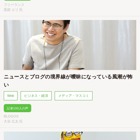
フリーランス
黒部 エリ 氏
ニュースとブログの境界線が曖昧になっている風潮が怖
い
Web
ビジネス・経済
メディア・マスコミ
記者100人の声
BLOGOS
大谷 広太 氏