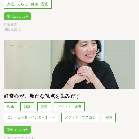
家庭・くらし・健康・医療
記者100人の声
朝日新聞
勝田敏彦 氏
好奇心が、新たな視点を生みだす
Web
雑誌
新聞
ビジネス・経済
コンピュータ・インターネット
メディア・マスコミ
報道
記者100人の声
在米ジャーナリスト