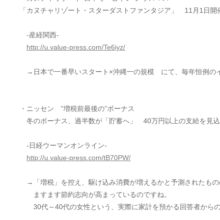
「カヌチャリゾート・スターダストファンタジア」 11月1日開
-産経関西-
http://u.value-press.com/Te6iyz/
→日本で一番早いスタート×沖縄一の規模 にて、毎年恒例の
・ニッセン ”増税前最後の”ボーナス
冬のボーナス、過半数が「貯蓄へ」 40万円以上の支給を見込
-日経ウーマンオンライン-
http://u.value-press.com/tB70PW/
→「増税」を控え、駆け込み消費が増えるかと予測されたもの
ますます節約志向が高まっているのですね。
30代～40代の女性という、実際に家計を預かる回答者から