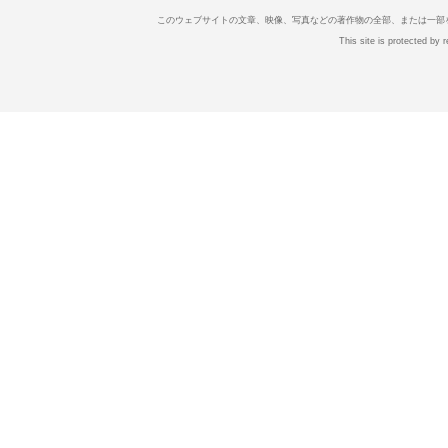
このウェブサイトの文章、映像、写真などの著作物の全部、または一部
This site is protected b