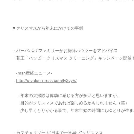
▼クリスマスから年末にかけての事例
・バーバパパ ファミリーがお掃除ハウツーをアドバイス
花王「ハッピー クリスマス クリーニング」キャンペーン開始
-msn産経ニュース-
http://u.value-press.com/ly3vyV/
→年末の大掃除は億劫に感じる方が多いと思いますが、
目的がクリスマスであれば楽しめるかもしれません（笑）
少し早くとりかかる事で、年末年始の時間にもゆとりが生ま
・カヌチャリゾート”日本で一番早い”クリスマス