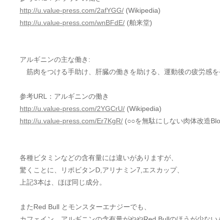
http://u.value-press.com/2afYGG/
(Wikipedia)
http://u.value-press.com/wnBFdE/
(舶来堂)
アルギニンの主な働き:
筋肉をつける手助け、肝臓の働きを助ける、運動後の疲労感を
参考URL：アルギニンの働き
http://u.value-press.com/2YGCrU/
(Wikipedia)
http://u.value-press.com/Er7KgR/
(○○を無駄にしない肉体改造Blo
各種ビタミンなどの含有量には違いがありますが、
驚くことに、リポビタンD,アリナミン7,エスカップ、
上記3本は、ほぼ同じ成分。
またRed Bull とモンスターエナジーでも、
カフェイン、アルギニンの含有量がややRed Bullのほうが少な