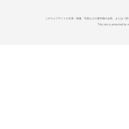
このウェブサイトの文章、映像、写真などの著作物の全部、または一部
This site is protected b