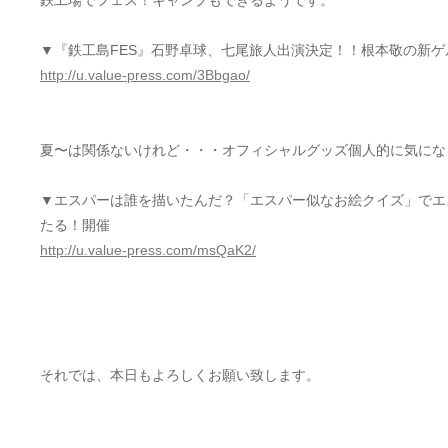
鉄工場でフェス！キャンプもできるようです。
▼『鉄工島FES』石野卓球、七尾旅人出演決定！！根本敬の新ゲル
http://u.value-press.com/3Bbgao/
夏〜は関係ないけれど・・・オフィシャルグッズ個人的に気にな
▼エスパーは誰を描いたんだ？「エスパー似なお絵クイズ」でエ
たる！開催
http://u.value-press.com/msQaK2/
それでは、本日もよろしくお願い致します。