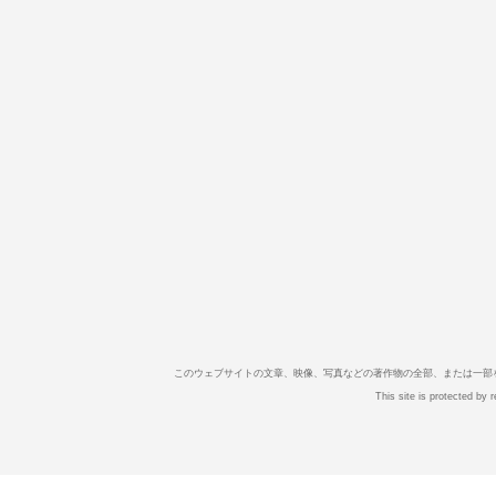
このウェブサイトの文章、映像、写真などの著作物の全部、または一部
This site is protected b