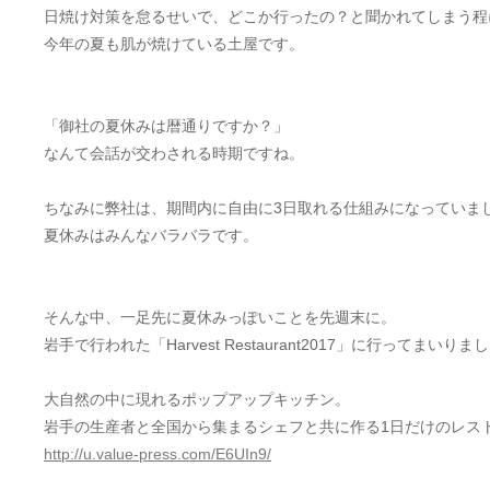
日焼け対策を怠るせいで、どこか行ったの？と聞かれてしまう程
今年の夏も肌が焼けている土屋です。
「御社の夏休みは暦通りですか？」
なんて会話が交わされる時期ですね。
ちなみに弊社は、期間内に自由に3日取れる仕組みになっていま
夏休みはみんなバラバラです。
そんな中、一足先に夏休みっぽいことを先週末に。
岩手で行われた「Harvest Restaurant2017」に行ってまいりま
大自然の中に現れるポップアップキッチン。
岩手の生産者と全国から集まるシェフと共に作る1日だけのレストラン「Har
http://u.value-press.com/E6UIn9/