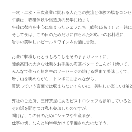
一次・二次・三次産業に関わる人たちの交流と体験の場をコンセ
午前は、収穫体験や醸造所の見学に始まり、
午後は都内を中心に集まったシェフたち（総勢15名！）と一緒
そして夜は、この日のためだけに作られた30以上のお料理に、
岩手の美味しいビール＆ワイン＆お酒に舌鼓。
お昼に収穫したとうもろこしをそのままガレットに、
陸前高田の大きな牡蠣をお手製の海藻バターでこんがり焼いて、
みんなで作った短角牛のソーセージの焼ける煙まで美味しくて、
岩手山を眺めながら、トンボに囲まれながら、
贅沢っていう言葉では収まらないくらいに、美味しい楽しい1泊
弊社のご近所、三軒茶屋にあるビストロシェフも参加していると
その話を聞きつけ私も参加したのですが、
聞けば、この日のためにシェフや生産者が、
仕事の傍、なんと約半年かけて準備されたのだそう。