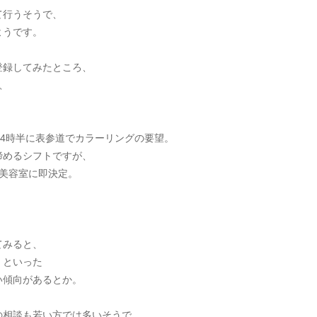
て行うそうで、
ようです。
登録してみたところ、
、
14時半に表参道でカラーリングの要望。
諦めるシフトですが、
美容室に即決定。
てみると、
」といった
い傾向があるとか。
の相談も若い方では多いそうで、