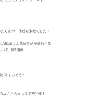
ったり街の一体感も素敵でした！
地の51蔵による日本酒が味わえる
7」4月15日開催
酒がすすみそう！
かむろ坂さくらまつりで初開催！