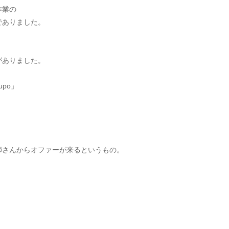
作業の
でありました。
がありました。
po」
師さんからオファーが来るというもの。