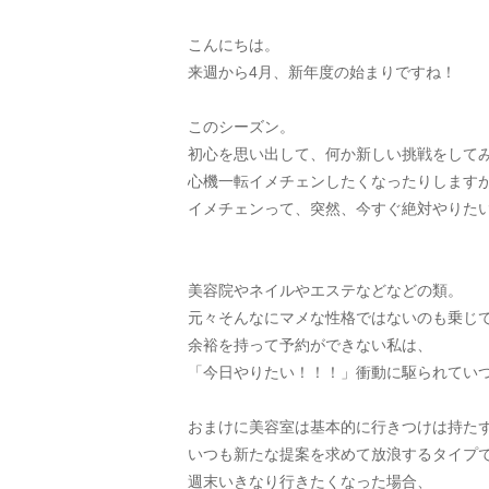
こんにちは。
来週から4月、新年度の始まりですね！
このシーズン。
初心を思い出して、何か新しい挑戦をして
心機一転イメチェンしたくなったりします
イメチェンって、突然、今すぐ絶対やりた
美容院やネイルやエステなどなどの類。
元々そんなにマメな性格ではないのも乗じ
余裕を持って予約ができない私は、
「今日やりたい！！！」衝動に駆られてい
おまけに美容室は基本的に行きつけは持た
いつも新たな提案を求めて放浪するタイプ
週末いきなり行きたくなった場合、