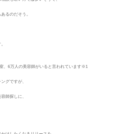
もあるのだそう。
、
す。
室、6万人の美容師がいると言われています※1
チングですが、
美容師探しに、
出かけしたくなるリリースを