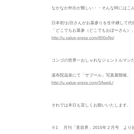
なかなか外出が難しい・・そんな時にはこ
日本初!お坊さんがお墓参りを生中継して代
「どこでもお墓参（どこでもおぼーさん）」
http://u.value-press.com/800oNv/
コンゴの世界一おしゃれなジェントルマン
湯布院温泉にて「サプール」写真展開催。
http://u.value-press.com/3AwpjL/
それでは本日も宜しくお願いいたします。
※1 月刊「美容界」2015年２月号 より