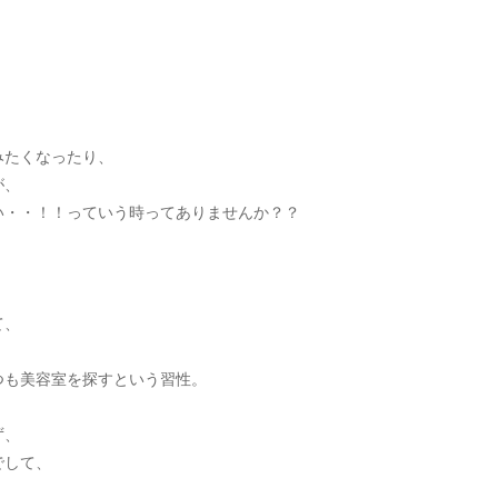
みたくなったり、
が、
い・・！！っていう時ってありませんか？？
て、
つも美容室を探すという習性。
ず、
でして、