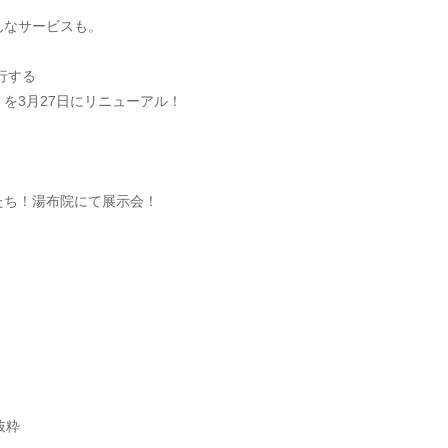
んなサービスも。
行する
を3月27日にリニューアル！
たち！湯布院にて展示会！
抜粋