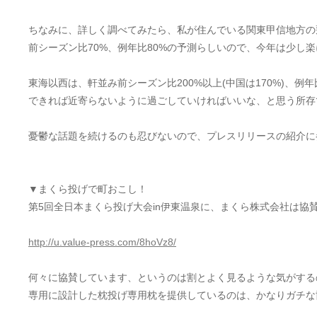
ちなみに、詳しく調べてみたら、私が住んでいる関東甲信地方の
前シーズン比70%、例年比80%の予測らしいので、今年は少し
東海以西は、軒並み前シーズン比200%以上(中国は170%)、例
できれば近寄らないように過ごしていければいいな、と思う所存
憂鬱な話題を続けるのも忍びないので、プレスリリースの紹介に
▼まくら投げで町おこし！
第5回全日本まくら投げ大会in伊東温泉に、まくら株式会社は協
http://u.value-press.com/8hoVz8/
何々に協賛しています、というのは割とよく見るような気がする
専用に設計した枕投げ専用枕を提供しているのは、かなりガチな