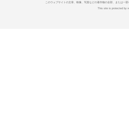
このウェブサイトの文章、映像、写真などの著作物の全部、または一部
This site is protected b