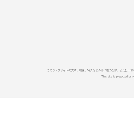
このウェブサイトの文章、映像、写真などの著作物の全部、または一部
This site is protected b