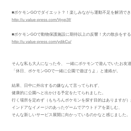
■ポケモンGOでダイエット？！楽しみながら運動不足を解消で
http://u.value-press.com/Vyyp3f/
■ポケモンGOで動物保護施設に期待以上の反響！犬の散歩をす
http://u.value-press.com/ydikCu/
そんな私も大人になった今、 一緒にポケモンで遊んでいたお友
「休日、ポケモンGOで一緒に公園で遊ぼうよ」と連絡が。
結果、日中に外出するの嫌なんて言ってられず、
健康的に公園へと出かける予定をたてられました。
行く場所を定めず（もちろんポケモンを探す目的はありますが）
インドアなイメージのあったゲームでアウトドアを楽しむ、
そんな新しいサービス展開に向かっているのかなと感じました。