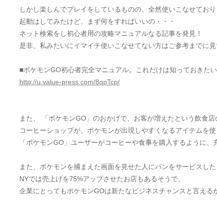
しかし楽しんでプレイをしているものの、全然使いこなせており
起動はしてみたけど、まず何をすればいいの・・・
ネット検索をし初心者用の攻略マニュアルなる記事を発見！
是非、私みたいにイマイチ使いこなせてない方はご参考までに見
■ポケモンGO初心者完全マニュアル。これだけは知っておきたい
http://u.value-press.com/8qpTcp/
また、 「ポケモンGO」のおかげで、お客が増えたという飲食
コーヒーショップが、ポケモンが出現しやすくなるアイテムを使
「ポケモンGO」ユーザーがコーヒーや食事を購入するように、
また、ポケモンを捕まえた画面を見せた人にパンをサービスした
NYでは売上げを75%アップさせたお店もあるそうで、
企業にとってもポケモンGOは新たなビジネスチャンスと言える