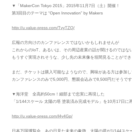
▼「MakerCon Tokyo 2015」2015年11月7日（土）開催！
第3回目のテーマは “Open Innovation” by Makers
http://u.value-press.com/TvyTZQ/
広報の方向けのカンファレンスではないかもしれませんが
これからのIoT、あるいは、その周辺産業の話が聞けるのではな
もうすぐ実現されそうな、少し先の未来像を垣間見ることができ
まだ、チケットは購入可能なようなので、興味がある方は参加し
カンファレンスのみで5,000円、懇親会込みで8,500円だそうで
▼海洋堂 全高約50cm！細部まで忠実に再現した
「1/144スケール 太陽の塔 塗装済み完成モデル」を10月17日に
http://u.value-press.com/l4y4Gp/
日本万国博覧会、あの日見た未来の象徴、太陽の塔が1/144ス