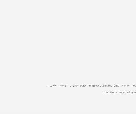
このウェブサイトの文章、映像、写真などの著作物の全部、または一部
This site is protected b