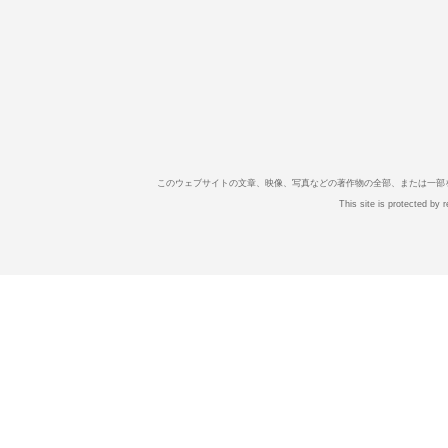
このウェブサイトの文章、映像、写真などの著作物の全部、または一部
This site is protected b