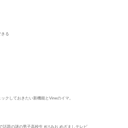
できる
ェックしておきたい新機能とVineのイマ。
e"で話題の謎の男子高校生 #けみお めざましテレビ