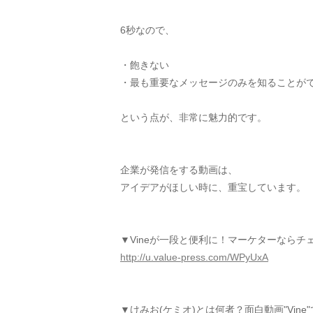
6秒なので、
・飽きない
・最も重要なメッセージのみを知ることが
という点が、非常に魅力的です。
企業が発信をする動画は、
アイデアがほしい時に、重宝しています。
▼Vineが一段と便利に！マーケターならチ
http://u.value-press.com/WPyUxA
▼けみお(ケミオ)とは何者？面白動画"Vin