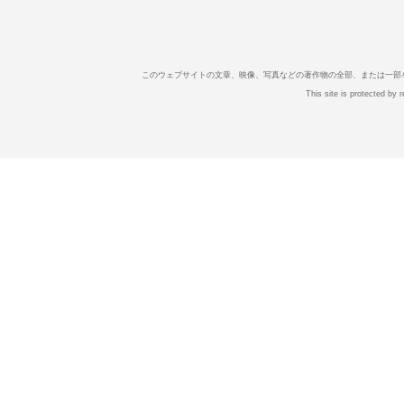
このウェブサイトの文章、映像、写真などの著作物の全部、または一部
This site is protected b