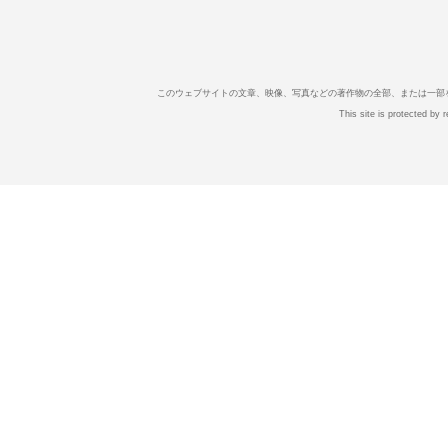
このウェブサイトの文章、映像、写真などの著作物の全部、または一部
This site is protected b