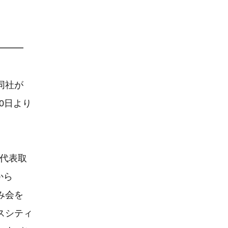
━━━
同社が
0日より
 代表取
から
み会を
スシティ