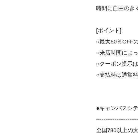
時間に自由のき
[ポイント]
○最大50％OF
○来店時間によ
○クーポン提示
○支払時は通常
●キャンパスシ
----------------------
全国780以上