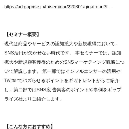
https://ad.gaprise.jp/lp/seminar/220301/gigatrend?fbclid=IwAR3GkIFRMSx_1-FPOF91B91IJUTjHqwyAbJw60oSvLwPmux9YKizXrl7xqk
【セミナー概要】
現代は商品やサービスの認知拡大や新規獲得において、
SNS活用が欠かせない時代です。 本セミナーでは、認知
拡大や新規顧客獲得のためのSNSマーケティング戦略につ
いて解説します。 第一部ではインフルエンサーの活用や
Twitterでバズらせるポイントをギガトレントからご紹介
し、第二部ではSNS広 告集客のポイントや事例をギャプ
ライズ社よりご紹介します。
【こんな方におすすめ】