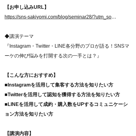
【お申し込みURL】
https://sns-sakiyomi.com/blog/seminar28/?utm_source_medium=seminar28_mail_gigatrend&utm_source=seminar28_mail&utm_medium=gigatrend
◆講演テーマ
『Instagram・Twitter・LINE各分野のプロが語る！SNSマ
ーケの伸び悩みを打開する次の一手とは？』
【こんな方におすすめ】
■Instagramを活用して集客する方法を知りたい方
■Twitterを活用して認知を獲得する方法を知りたい方
■LINEを活用して成約・購入数をUPするコミュニケーシ
ョン方法を知りたい方
【講演内容】