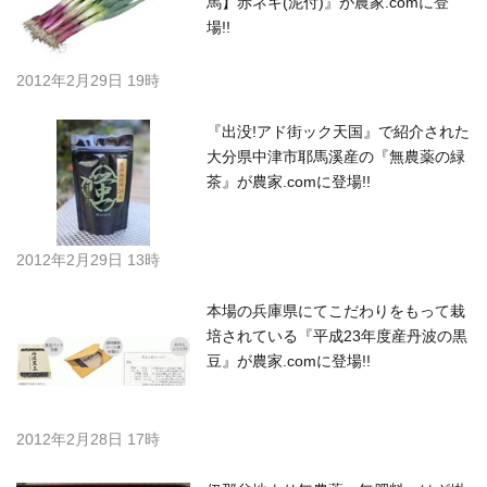
馬】赤ネギ(泥付)』が農家.comに登
場!!
2012年2月29日 19時
『出没!アド街ック天国』で紹介された
大分県中津市耶馬溪産の『無農薬の緑
茶』が農家.comに登場!!
2012年2月29日 13時
本場の兵庫県にてこだわりをもって栽
培されている『平成23年度産丹波の黒
豆』が農家.comに登場!!
2012年2月28日 17時