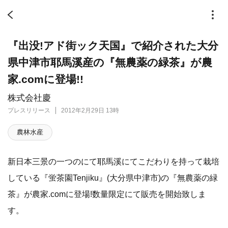
『出没!アド街ック天国』で紹介された大分
県中津市耶馬溪産の『無農薬の緑茶』が農
家.comに登場!!
株式会社慶
プレスリリース
2012年2月29日 13時
農林水産
新日本三景の一つのにて耶馬溪にてこだわりを持って栽培
している『蛍茶園Tenjiku』(大分県中津市)の『無農薬の緑
茶』が農家.comに登場!数量限定にて販売を開始致しま
す。