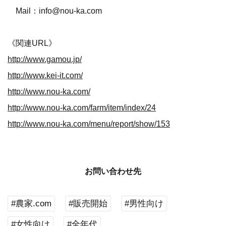
Mail：info@nou-ka.com
《関連URL》
http://www.gamou.jp/
http://www.kei-it.com/
http://www.nou-ka.com/
http://www.nou-ka.com/farm/item/index/24
http://www.nou-ka.com/menu/report/show/153
お問い合わせ先
#農家.com
#販売開始
#男性向け
#女性向け
#全年代