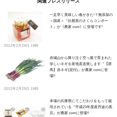
関連プレスリリース
一足早く美味しい春がきた!？無添加の
＜国産＞『比都美のさくらコンポー
ト』が《農家.com》に登場です!
2012年2月29日 19時
赤城山から降り注ぐ空っ風で育まれた
珍しいネギを産地直送致します『【群
馬】赤ネギ(泥付)』が農家.comに登
場!!
2012年2月29日 19時
本場の兵庫県にてこだわりをもって栽
培されている『平成23年度産丹波の黒
豆』が農家.comに登場!!