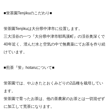
■蛍茶園Tenjikuのこだわり■
蛍茶園Tenjikuは大分県中津市に位置します。
三大渓谷の一つ『大分県中津市耶馬溪町』の渓谷奥深くで
40年近く、澄んだ水と空気の中で無農薬にてお茶を作り続
けています。
■煎茶『蛍』hotaruについて■
蛍茶園では、やぶきたとおくみどりの2品種を栽培してい
ます。
蛍茶園で育ったお茶は、他の茶農家のお茶とは一切混ぜず
に加工して荒茶になります。