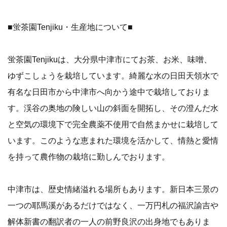
■蛍茶園Tenjiku・生産地について■
蛍茶園Tenjikuは、大分県中津市にてお茶、お米、味噌、
ゆずこしょうを栽培しています。綺麗な水の日田天領水で
有名な日田市から中津市へ向かう途中で栽培しておりま
す。渓谷の奥地の険しい山の斜面を開拓し、その澄んだ水
と空気の環境下で完全農薬不使用で自然まかせに栽培して
います。このような恵まれた環境を活かして、情熱と愛情
を持って農作物の栽培に勤しんでおります。
中津市は、歴史情緒溢れる場所もあります。新日本三景の
一つの耶馬溪があるだけではなく、一万円札の福沢諭吉や
解体新書の翻訳者の一人の前野良沢の出身地でもありま