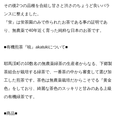
その後2つの品種を合組し甘さと渋さのちょうど良いバラ
ンスに整えました。
『蛍』は蛍茶園のみで作られたお茶である事の証明であ
り、無農薬で40年近く育った純粋な日本のお茶です。
■有機煎茶『暁』akatukiについて■
耶馬渓町の10数名の無農薬緑茶の生産者からなる、下郷製
茶組合が栽培する緑茶で、一番茶の中から審査して選び加
工した煎茶です。茶色は無農薬栽培だからこそでる『黄金
色』をしており、綺麗な茶色のスッキリと甘みのある上級
の有機緑茶です。
■商品■