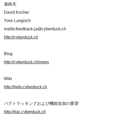
連絡先
David Kocher
Yves Langisch
mailto:feedback-ja@cyberduck.ch
http://cyberduck.ch
Blog
http://cyberduck.ch/news
Wiki
http://help.cyberduck.ch
バグトラッキングおよび機能追加の要望
http://trac.cyberduck.ch