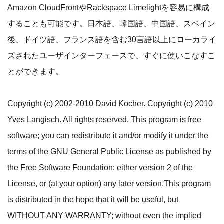
Amazon CloudFrontやRackspace Limelightを容易に構成
することも可能です。日本語、韓国語、中国語、スペイン
後、ドイツ語、フランス語を含む30言語以上にローカライ
ズされたユーザインターフェースで、すぐに使いこなすこ
とができます。
Copyright (c) 2002-2010 David Kocher. Copyright (c) 2010
Yves Langisch. All rights reserved. This program is free
software; you can redistribute it and/or modify it under the
terms of the GNU General Public License as published by
the Free Software Foundation; either version 2 of the
License, or (at your option) any later version.This program
is distributed in the hope that it will be useful, but
WITHOUT ANY WARRANTY; without even the implied