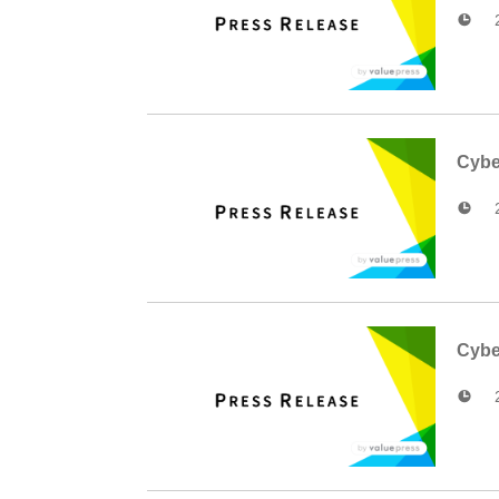
Cyb
Cyb