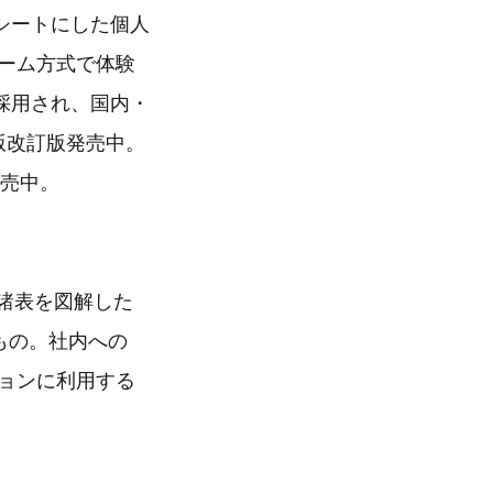
シートにした個人
ゲーム方式で体験
採用され、国内・
版改訂版発売中。
発売中。
財務諸表を図解した
もの。社内への
ションに利用する