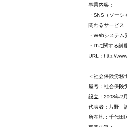
事業内容：
・SNS（ソー
関わるサービス
・Webシステム
・ITに関する講
URL：
http://ww
＜社会保険労務
屋号：社会保険
設立：2008年2
代表者：片野 
所在地：千代田区