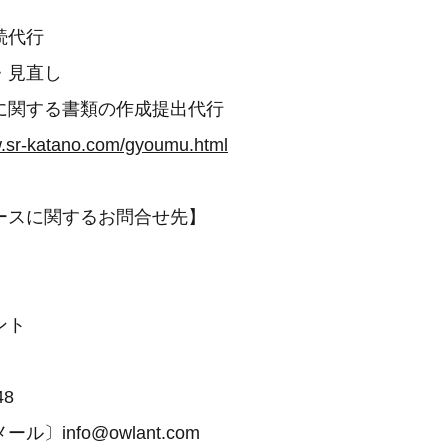
続代行
・見直し
に関する書類の作成提出代行
w.sr-katano.com/gyoumu.html
ースに関するお問合せ先】
ント
48
〕info@owlant.com