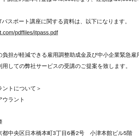
ITパスポート講座に関する資料は、以下になります。
.com/pdffiles/itpass.pdf
の負担が軽減できる雇用調整助成金及び中小企業緊急雇
利用しての弊社サービスの受講のご提案を致します。
ラントについて＞
アウラント
月
肇
京都中央区日本橋本町3丁目6番2号 小津本館ビル5階