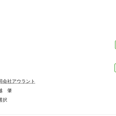
同会社アウラント
越 肇
選択