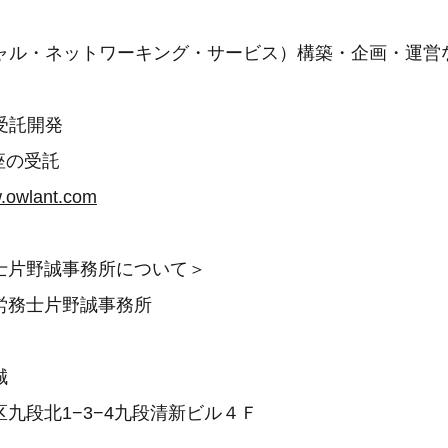
シャル・ネットワーキング・サービス）構築・企画・運営な
受託開発
座の受託
w.owlant.com
士片野誠事務所について＞
労務士片野誠事務所
月
誠
九段北1−3−4九段清新ビル４Ｆ