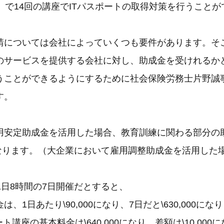
）で14回の講座でITパスポートの取得対策を行うこと
請については会社によっていくつも要件があります。そこ
のサービスを提供する会社に対し、助成金を受けれるか
うことができるようにするために社会保険労務士片野誠
す。
用安定助成金を活用した場合、教育訓練に関わる部分の
0になります。（大企業において雇用調整助成金を活用した
1日8時間の7日開催だとすると、
、1日あたり\90,000になり、7日だと\630,000にな
ト講座の基本料金は\640,000になり、差額は\10,000