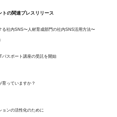
ントの
関連プレスリリース
する社内SNS〜人材育成部門の社内SNS活用方法〜
時
ITパスポート講座の受託を開始
が育っていますか？
ションの活性化のために