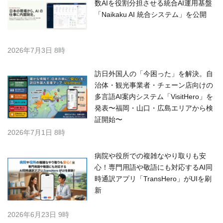
数AIを役割分担させる統合AI運用基盤
「Naikaku AI 統合システム」を公開
2026年7月3日 8時
訪日外国人の「今困った」を解決。自
治体・観光事業者・チェーン店向けの
多言語AI案内システム「VisitHero」を
発表〜福岡・山口・広島エリアから検
証開始〜
2026年7月1日 8時
病院や役所での複雑なやり取りも安
心！専門用語や敬語にも対応するAI同
時通訳アプリ「TransHero」がUIを刷
新
2026年6月23日 9時