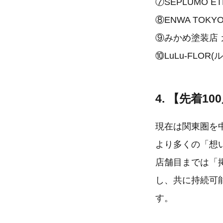
⑦SEPLÚMO E
⑧ENWA TOKY
⑨みかめ塗装店 
⑩LuLu-FLOR(
4. 【先着
現在は関東圏を
より多くの「想
店舗目までは「
し、共に持続可
す。