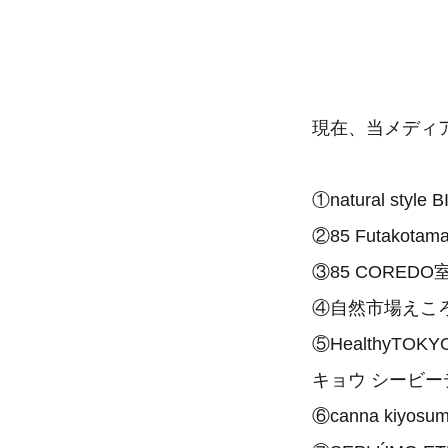
現在、当メディ
①natural st
②85 Futako
③85 CORE
④自然市場えころ
⑤HealthyTO
キョウ シービー
⑥canna kiyo