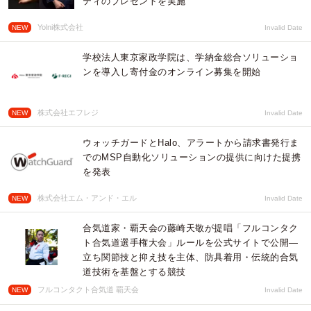
ティのプレゼントを実施
Yolni株式会社
NEW
Invalid Date
学校法人東京家政学院は、学納金総合ソリューショ
ンを導入し寄付金のオンライン募集を開始
株式会社エフレジ
NEW
Invalid Date
ウォッチガードとHalo、アラートから請求書発行ま
でのMSP自動化ソリューションの提供に向けた提携
を発表
株式会社エム・アンド・エル
NEW
Invalid Date
合気道家・覇天会の藤崎天敬が提唱「フルコンタク
ト合気道選手権大会」ルールを公式サイトで公開―
立ち関節技と抑え技を主体、防具着用・伝統的合気
道技術を基盤とする競技
フルコンタクト合気道 覇天会
NEW
Invalid Date