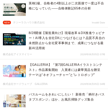
英検1級、合格者の4割以上が二次面接で一度は不合
格になっていた——合格体験記65本の分析
テソーラスハウス株式会社
NEW
Invalid Date
8/28開催【製造業向け】現場改革＆DX推進ウェビナ
ー！AI導入を全社DXにつなげるには？品質不具合の
未然防止から全社変革事例まで、成果につながる最
新AI活用術
株式会社アイスマイリー
2026年08月05日 07時
【GALLERIA】『第7回GALLERIAイラストコンテ
スト』作品募集開始 入賞者には豪華賞品を贈呈
テーマは“ネオフューチャー”と“レトロポップ”
株式会社サードウェーブ GALLERIA
2026年08月05日 04時
バスルームをきれいにしたい！ 新発売「柄付きバス
タブスポンジ」ほか、お風呂掃除グッズ集合