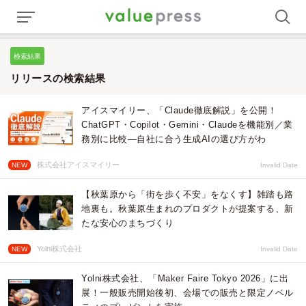
検索結果
リリースの検索結果
アイスマイリー、「Claude徹底解説」を公開！
ChatGPT・Copilot・Gemini・Claudeを機能別／業
務別に比較―自社に合う生成AIの選び方がわ
株式会社アイスマイリー
NEW
Invalid Date
【秋葉原から「街を歩く不安」をなくす】雑踏も路
地裏も。秋葉原生まれのプロダクトが提案する、新
たな安心のまちづくり
Yolni株式会社
NEW
Invalid Date
Yolni株式会社、「Maker Faire Tokyo 2026」に出
展！一般販売開始後初、会場での販売と限定ノベル