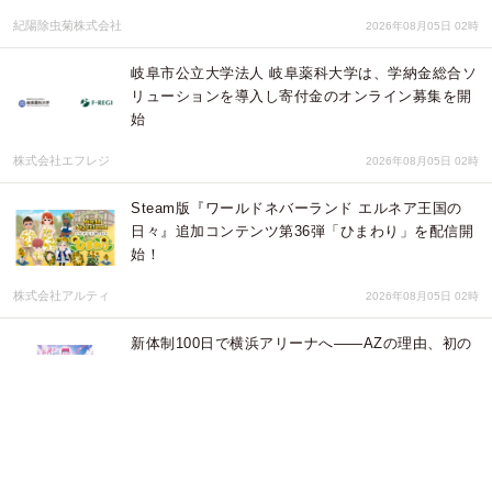
紀陽除虫菊株式会社
2026年08月05日 02時
岐阜市公立大学法人 岐阜薬科大学は、学納金総合ソ
リューションを導入し寄付金のオンライン募集を開
始
株式会社エフレジ
2026年08月05日 02時
Steam版『ワールドネバーランド エルネア王国の
日々』追加コンテンツ第36弾「ひまわり」を配信開
始！
株式会社アルティ
2026年08月05日 02時
新体制100日で横浜アリーナへ――AZの理由、初の
配信シングル「ハッピービートセッション」が
iTunes StoreカナダのJ-Popチャート59位にランク
イン
A to Zソリューションズ
2026年08月05日 02時
令和８年度岩手県e-ラーニング日本語学習講座の受