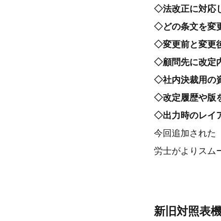
◇法改正に対応
◇どの条文を変
◇変更前と変更
◇顧問先に改定
◇社内決裁用の
◇改定履歴や版
◇出力時のレイ
今回追加された
労士がよりスム
新旧対照表