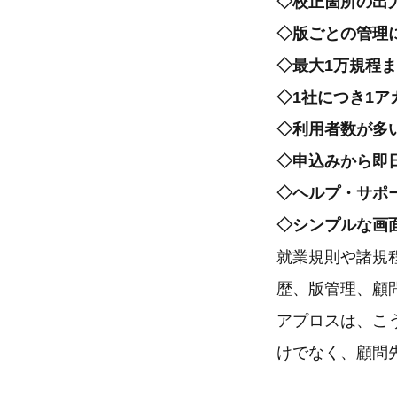
◇校正箇所の出
◇版ごとの管理
◇最大1万規程
◇1社につき1
◇利用者数が多
◇申込みから即
◇ヘルプ・サポ
◇シンプルな画
就業規則や諸規
歴、版管理、顧
アプロスは、こ
けでなく、顧問