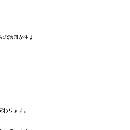
通の話題が生ま
変わります。
、