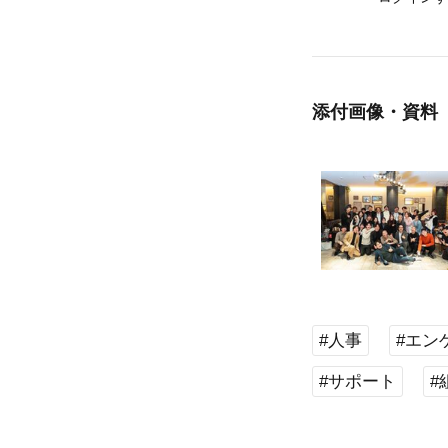
添付画像・資料
#人事
#エン
#サポート
#