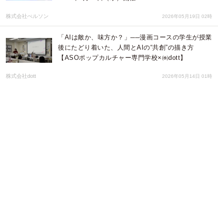
株式会社ぺルソン
2026年05月19日 02時
「AIは敵か、味方か？」──漫画コースの学生が授業
後にたどり着いた、人間とAIの“共創”の描き方
【ASOポップカルチャー専門学校×㈱dott】
株式会社dott
2026年05月14日 01時
繊細なメンタルでも自信をもって人生の舞台で輝
く！書籍「メンタル弱めでも、突き抜ける力が身に
つく 繊細さを「自信」に変えるモチベーションの作
り方」発売
株式会社ローズクリエイト
2026年05月11日 04時
独立系CFP®が中小企業向け従業員金融教育プログ
ラム「Smart Money Design for 従業員」のモニタ
ー企業を先着3社限定で募集開始
FPオフィス ジェイワン
2026年05月07日 01時