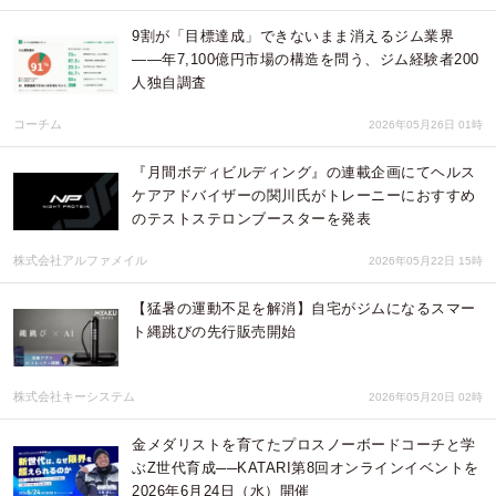
9割が「目標達成」できないまま消えるジム業界
——年7,100億円市場の構造を問う、ジム経験者200
人独自調査
コーチム
2026年05月26日 01時
『月間ボディビルディング』の連載企画にてヘルス
ケアアドバイザーの関川氏がトレーニーにおすすめ
のテストステロンブースターを発表
株式会社アルファメイル
2026年05月22日 15時
【猛暑の運動不足を解消】自宅がジムになるスマー
ト縄跳びの先行販売開始
株式会社キーシステム
2026年05月20日 02時
金メダリストを育てたプロスノーボードコーチと学
ぶZ世代育成──KATARI第8回オンラインイベントを
2026年6月24日（水）開催