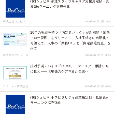
(株)シュビキ 派遣スタッフキャリア支援用定額・見
放題eラーニング拡充強化
株式会社シュビキ
2026年07月08日 23時
20年の実績を持つ「内定者パック」が新機能「業務
フロー管理」をリリース！ 入社手続きの自動化・
可視化で、人事の「業務DX」と「内定辞退防止」を
両立
株式会社プロシーズ
2026年07月07日 06時
排泄予測デバイス「DFree」、マイスター累計18名
に拡大――現場発のケア革新が全国へ
ＤＦｒｅｅ株式会社
2026年07月02日 01時
(株)シュビキ ホスピタリティ産業用定額・見放題e
ラーニング拡充強化