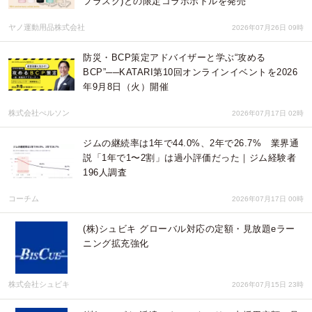
フラスク)との限定コラボボトルを発売
ヤノ運動用品株式会社
2026年07月26日 09時
防災・BCP策定アドバイザーと学ぶ“攻める
BCP”──KATARI第10回オンラインイベントを2026
年9月8日（火）開催
株式会社ぺルソン
2026年07月17日 02時
ジムの継続率は1年で44.0%、2年で26.7% 業界通
説「1年で1〜2割」は過小評価だった｜ジム経験者
196人調査
コーチム
2026年07月17日 00時
(株)シュビキ グローバル対応の定額・見放題eラー
ニング拡充強化
株式会社シュビキ
2026年07月15日 23時