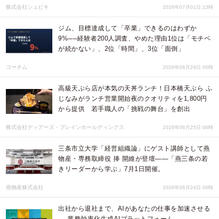
株式会社シュビキ
2026年07月01日 23時
ジム、目標達成して「卒業」できるのはわずか
9%──経験者200人調査、やめた理由1位は「モチベ
が続かない」、2位「時間」、3位「面倒」
コーチム
2026年06月29日 00時
高級天ぷら店が本気の天丼ランチ！日本橋天ぷら ふ
じなみがランチ営業開始夜のクオリティを1,800円
から提供 若手職人の「挑戦の舞台」を創出
株式会社ディアーズ・ブレインホールディングス
2026年06月25日 06時
三条市立大学「経営組織論」にゲスト講師として燕
物産・専務取締役 捧 開維が登壇——「燕三条の若
きリーダーから学ぶ」7月1日開催。
燕物産株式会社
2026年06月24日 00時
出社から退社まで、AIがあなたの仕事を加速させる
──業務効率化生成AIプラットフォーム