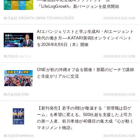
『LifeLogGrowth』新バージョンを提供開始
株式会社 GROWTH JAPAN TECHNOLOGIES
2026年06月18日 01時
AIエバンジェリストと学ぶ生成AI・AIエージェント
時代の働き方──KATARI第9回オンラインイベント
を2026年8月6日（木）開催
株式会社ぺルソン
2026年06月16日 02時
ONEが初の沖縄オフ会を開催！那覇のビーチで講師
と生徒がリアルに交流
株式会社AI ONE
2026年06月03日 01時
【新刊発売】若手の8割が敬遠する「管理職は罰ゲ
ーム」を希望に変える。500社超を支援した上司力
の第一人者、前川孝雄が40冊目の集大成『心が動く
マネジメント物語』
株式会社FeelWorks
2026年05月28日 01時