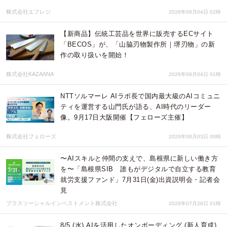
株式会社エフレジ
2026年08月04日 02時
【新商品】伝統工芸品を世界に販売するECサイト
「BECOS」が、「山脇刃物製作所｜堺刃物」の新
作の取り扱いを開始！
株式会社KAZAANA
2026年08月04日 01時
NTTソルマーレ AIラボ長で国内最大級のAIコミュニ
ティを運営する山門氏が語る、AI時代のリーダー
像。9月17日大阪開催【フェローズ主催】
株式会社フェローズ
2026年08月03日 00時
〜AIスキルと仲間の支えで、島根県に新しい働き方
を〜「島根県SIB 誰もがデジタルで自立する教育
就労支援ファンド」7月31日(金)出資説明会・記者会
見
プラスソーシャルインベストメント株式会社
2026年07月28日 01時
8/5 (水) AIを活用したオンボーディング (新人育成)