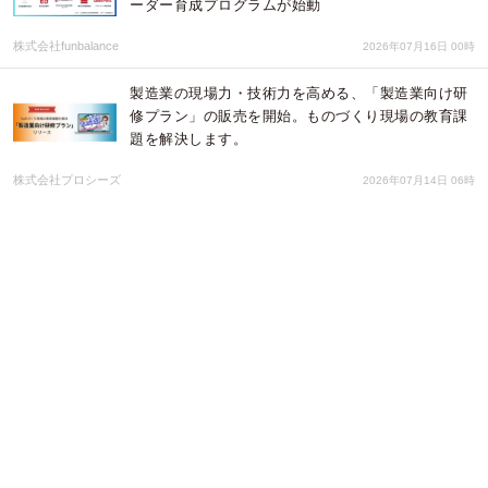
ーダー育成プログラムが始動
株式会社funbalance
2026年07月16日 00時
製造業の現場力・技術力を高める、「製造業向け研
修プラン」の販売を開始。ものづくり現場の教育課
題を解決します。
株式会社プロシーズ
2026年07月14日 06時
石川県・ILACからの受託事業、外国人材の「制度・
採用・定着」を基礎から学ぶ「外国人労働者 採用促
進セミナー」全3回をハイブリッド形式で無料開催
株式会社アットグローバル
2026年07月14日 04時
eラーニング講座「防災基礎研修 ～命を守る災害知
識・備蓄・発災時対応～」の販売を開始しました。
株式会社東京リーガルマインド
2026年07月14日 01時