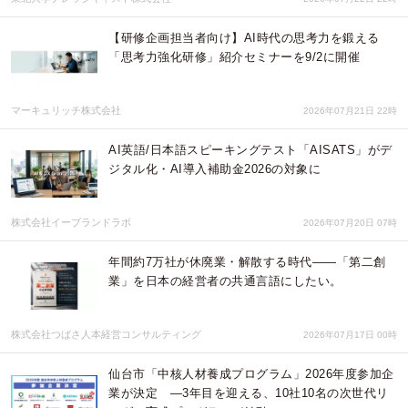
【研修企画担当者向け】AI時代の思考力を鍛える
「思考力強化研修」紹介セミナーを9/2に開催
マーキュリッチ株式会社
2026年07月21日 22時
AI英語/日本語スピーキングテスト「AISATS」がデ
ジタル化・AI導入補助金2026の対象に
株式会社イーブランドラボ
2026年07月20日 07時
年間約7万社が休廃業・解散する時代――「第二創
業」を日本の経営者の共通言語にしたい。
株式会社つばさ人本経営コンサルティング
2026年07月17日 00時
仙台市「中核人材養成プログラム」2026年度参加企
業が決定 ―3年目を迎える、10社10名の次世代リ