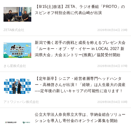
【8/15(土)放送】ZETA、ラジオ番組「PROTO」の
スピンオフ特別企画に代表山崎が出演
ZETA株式会社
2026年08月04日 23時
新潟で働く若手の挑戦と成長を称えるプレゼン大会
「ルーキー・オブ・ザ・イヤー in LOCAL 2027 新
潟県大会」大会エントリー(推薦)／協賛受付開始
きら星株式会社
2026年08月04日 07時
【定年新卒】シニア・経営者層専門ヘッドハンタ
ー・高橋啓さんが出演！「経験」は人生最大の資産
──定年後の新しいキャリアの可能性に迫ります！
アトワジャパン株式会社
2026年08月04日 03時
公立大学法人奈良県立大学は、学納金総合ソリュー
ションを導入し寄付金のオンライン募集を開始