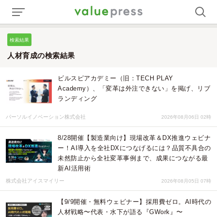
検索結果
人材育成の検索結果
ビルスピアカデミー（旧：TECH PLAY
Academy）、「変革は外注できない」を掲げ、リブ
ランディング
パーソルイノベーション株式会社
2026年08月06日 02時
8/28開催【製造業向け】現場改革＆DX推進ウェビナ
ー！AI導入を全社DXにつなげるには？品質不具合の
未然防止から全社変革事例まで、成果につながる最
新AI活用術
株式会社アイスマイリー
2026年08月05日 07時
【9/9開催・無料ウェビナー】採用費ゼロ。AI時代の
人材戦略〜代表・水下が語る『GWork』〜